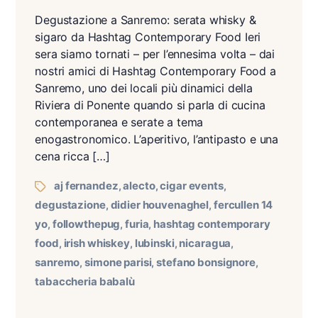
Degustazione a Sanremo: serata whisky &
sigaro da Hashtag Contemporary Food Ieri
sera siamo tornati – per l’ennesima volta – dai
nostri amici di Hashtag Contemporary Food a
Sanremo, uno dei locali più dinamici della
Riviera di Ponente quando si parla di cucina
contemporanea e serate a tema
enogastronomico. L’aperitivo, l’antipasto e una
cena ricca […]
aj fernandez
alecto
cigar events
,
,
,
degustazione
didier houvenaghel
fercullen 14
,
,
yo
followthepug
furia
hashtag contemporary
,
,
,
food
irish whiskey
lubinski
nicaragua
,
,
,
,
sanremo
simone parisi
stefano bonsignore
,
,
,
tabaccheria babalù