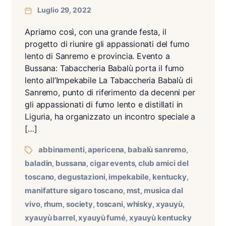
Luglio 29, 2022
Apriamo così, con una grande festa, il
progetto di riunire gli appassionati del fumo
lento di Sanremo e provincia. Evento a
Bussana: Tabaccheria Babalù porta il fumo
lento all’Impekabile La Tabaccheria Babalù di
Sanremo, punto di riferimento da decenni per
gli appassionati di fumo lento e distillati in
Liguria, ha organizzato un incontro speciale a
[…]
abbinamenti
apericena
babalù sanremo
,
,
,
baladin
bussana
cigar events
club amici del
,
,
,
toscano
degustazioni
impekabile
kentucky
,
,
,
,
manifatture sigaro toscano
mst
musica dal
,
,
vivo
rhum
society
toscani
whisky
xyauyù
,
,
,
,
,
,
xyauyù barrel
xyauyù fumé
xyauyù kentucky
,
,