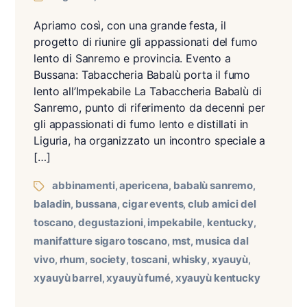
Apriamo così, con una grande festa, il
progetto di riunire gli appassionati del fumo
lento di Sanremo e provincia. Evento a
Bussana: Tabaccheria Babalù porta il fumo
lento all’Impekabile La Tabaccheria Babalù di
Sanremo, punto di riferimento da decenni per
gli appassionati di fumo lento e distillati in
Liguria, ha organizzato un incontro speciale a
[…]
abbinamenti
apericena
babalù sanremo
,
,
,
baladin
bussana
cigar events
club amici del
,
,
,
toscano
degustazioni
impekabile
kentucky
,
,
,
,
manifatture sigaro toscano
mst
musica dal
,
,
vivo
rhum
society
toscani
whisky
xyauyù
,
,
,
,
,
,
xyauyù barrel
xyauyù fumé
xyauyù kentucky
,
,