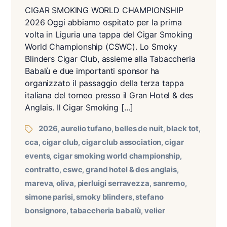
CIGAR SMOKING WORLD CHAMPIONSHIP
2026 Oggi abbiamo ospitato per la prima
volta in Liguria una tappa del Cigar Smoking
World Championship (CSWC). Lo Smoky
Blinders Cigar Club, assieme alla Tabaccheria
Babalù e due importanti sponsor ha
organizzato il passaggio della terza tappa
italiana del torneo presso il Gran Hotel & des
Anglais. Il Cigar Smoking […]
2026
aurelio tufano
belles de nuit
black tot
,
,
,
,
cca
cigar club
cigar club association
cigar
,
,
,
events
cigar smoking world championship
,
,
contratto
cswc
grand hotel & des anglais
,
,
,
mareva
oliva
pierluigi serravezza
sanremo
,
,
,
,
simone parisi
smoky blinders
stefano
,
,
bonsignore
tabaccheria babalù
velier
,
,