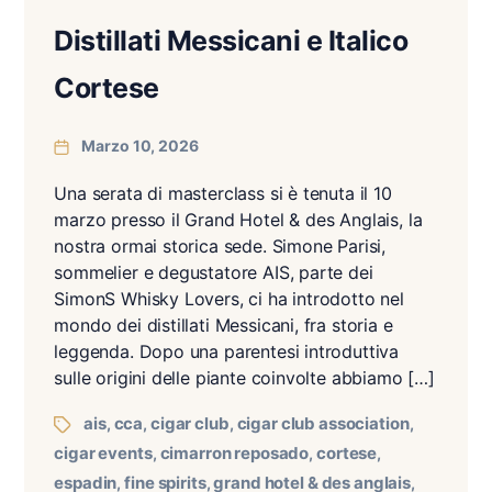
Distillati Messicani e Italico
Cortese
Marzo 10, 2026
Una serata di masterclass si è tenuta il 10
marzo presso il Grand Hotel & des Anglais, la
nostra ormai storica sede. Simone Parisi,
sommelier e degustatore AIS, parte dei
SimonS Whisky Lovers, ci ha introdotto nel
mondo dei distillati Messicani, fra storia e
leggenda. Dopo una parentesi introduttiva
sulle origini delle piante coinvolte abbiamo […]
ais
cca
cigar club
cigar club association
,
,
,
,
cigar events
cimarron reposado
cortese
,
,
,
espadin
fine spirits
grand hotel & des anglais
,
,
,