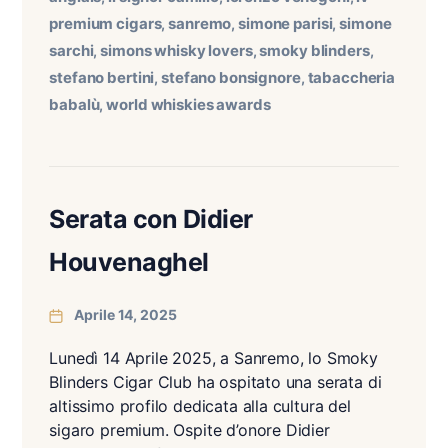
premium cigars
sanremo
simone parisi
simone
,
,
,
sarchi
simons whisky lovers
smoky blinders
,
,
,
stefano bertini
stefano bonsignore
tabaccheria
,
,
babalù
world whiskies awards
,
Serata con Didier
Houvenaghel
Aprile 14, 2025
Lunedì 14 Aprile 2025, a Sanremo, lo Smoky
Blinders Cigar Club ha ospitato una serata di
altissimo profilo dedicata alla cultura del
sigaro premium. Ospite d’onore Didier