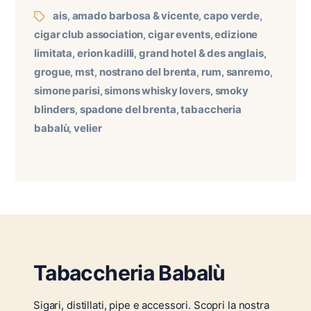
ais
amado barbosa & vicente
capo verde
,
,
,
cigar club association
cigar events
edizione
,
,
limitata
erion kadilli
grand hotel & des anglais
,
,
,
grogue
mst
nostrano del brenta
rum
sanremo
,
,
,
,
,
simone parisi
simons whisky lovers
smoky
,
,
blinders
spadone del brenta
tabaccheria
,
,
babalù
velier
,
Tabaccheria Babalù
Sigari, distillati, pipe e accessori. Scopri la nostra