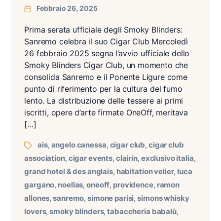
Febbraio 26, 2025
Prima serata ufficiale degli Smoky Blinders:
Sanremo celebra il suo Cigar Club Mercoledì
26 febbraio 2025 segna l’avvio ufficiale dello
Smoky Blinders Cigar Club, un momento che
consolida Sanremo e il Ponente Ligure come
punto di riferimento per la cultura del fumo
lento. La distribuzione delle tessere ai primi
iscritti, opere d’arte firmate OneOff, meritava
[…]
ais
angelo canessa
cigar club
cigar club
,
,
,
association
cigar events
clairin
exclusivo italia
,
,
,
,
grand hotel & des anglais
habitation velier
luca
,
,
gargano
noellas
oneoff
providence
ramon
,
,
,
,
allones
sanremo
simone parisi
simons whisky
,
,
,
lovers
smoky blinders
tabaccheria babalù
,
,
,