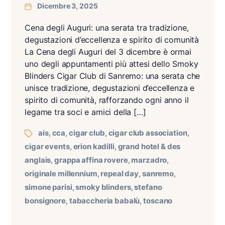
Dicembre 3, 2025
Cena degli Auguri: una serata tra tradizione,
degustazioni d’eccellenza e spirito di comunità
La Cena degli Auguri del 3 dicembre è ormai
uno degli appuntamenti più attesi dello Smoky
Blinders Cigar Club di Sanremo: una serata che
unisce tradizione, degustazioni d’eccellenza e
spirito di comunità, rafforzando ogni anno il
legame tra soci e amici della […]
ais
cca
cigar club
cigar club association
,
,
,
,
cigar events
erion kadilli
grand hotel & des
,
,
anglais
grappa affina rovere
marzadro
,
,
,
originale millennium
repeal day
sanremo
,
,
,
simone parisi
smoky blinders
stefano
,
,
bonsignore
tabaccheria babalù
toscano
,
,