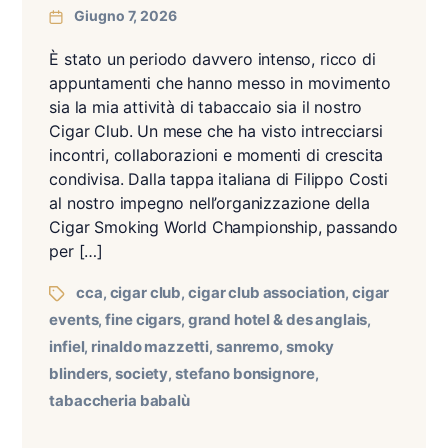
Giugno 7, 2026
È stato un periodo davvero intenso, ricco di
appuntamenti che hanno messo in movimento
sia la mia attività di tabaccaio sia il nostro
Cigar Club. Un mese che ha visto intrecciarsi
incontri, collaborazioni e momenti di crescita
condivisa. Dalla tappa italiana di Filippo Costi
al nostro impegno nell’organizzazione della
Cigar Smoking World Championship, passando
per […]
cca
cigar club
cigar club association
cigar
,
,
,
events
fine cigars
grand hotel & des anglais
,
,
,
infiel
rinaldo mazzetti
sanremo
smoky
,
,
,
blinders
society
stefano bonsignore
,
,
,
tabaccheria babalù