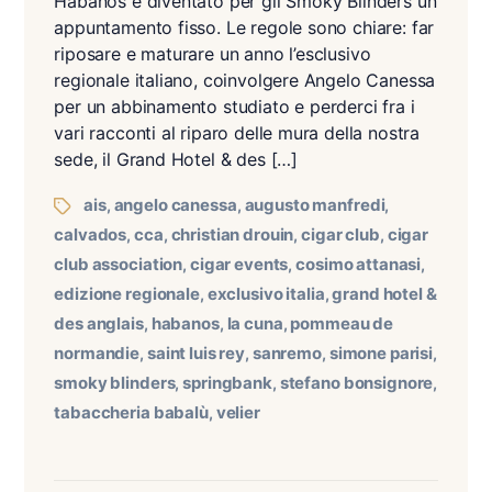
Habanos è diventato per gli Smoky Blinders un
appuntamento fisso. Le regole sono chiare: far
riposare e maturare un anno l’esclusivo
regionale italiano, coinvolgere Angelo Canessa
per un abbinamento studiato e perderci fra i
vari racconti al riparo delle mura della nostra
sede, il Grand Hotel & des […]
ais
angelo canessa
augusto manfredi
,
,
,
calvados
cca
christian drouin
cigar club
cigar
,
,
,
,
club association
cigar events
cosimo attanasi
,
,
,
edizione regionale
exclusivo italia
grand hotel &
,
,
des anglais
habanos
la cuna
pommeau de
,
,
,
normandie
saint luis rey
sanremo
simone parisi
,
,
,
,
smoky blinders
springbank
stefano bonsignore
,
,
,
tabaccheria babalù
velier
,