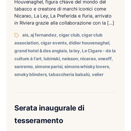
Houvenaghel, figura chiave del mondo del
tabacco e creatore di marchi iconici come
Nicarao, La Ley, La Preferida e Furia, arrivato
in Riviera grazie alla collaborazione con la […]
ais
aj fernandez
cigar club
cigar club
,
,
,
association
cigar events
didier houvenaghel
,
,
,
grand hotel & des anglais
la ley
Le Cigare - de la
,
,
culture à l'art
lubinski
neisson
nicarao
oneoff
,
,
,
,
,
sanremo
simone parisi
simons whisky lovers
,
,
,
smoky blinders
tabaccheria babalù
velier
,
,
Serata inaugurale di
tesseramento