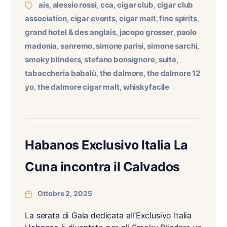
ais
alessio rossi
cca
cigar club
cigar club
,
,
,
,
association
cigar events
cigar malt
fine spirits
,
,
,
,
grand hotel & des anglais
jacopo grosser
paolo
,
,
madonia
sanremo
simone parisi
simone sarchi
,
,
,
,
smoky blinders
stefano bonsignore
suite
,
,
,
tabaccheria babalù
the dalmore
the dalmore 12
,
,
yo
the dalmore cigar malt
whiskyfacile
,
,
Habanos Exclusivo Italia La
Cuna incontra il Calvados
Ottobre 2, 2025
La serata di Gala dedicata all’Exclusivo Italia