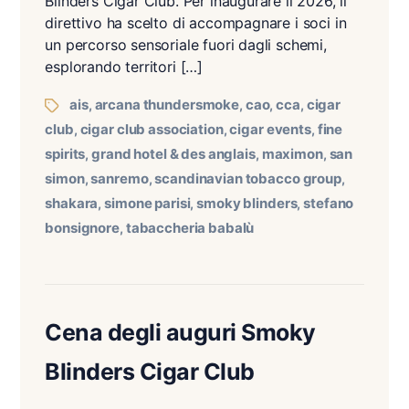
Blinders Cigar Club. Per inaugurare il 2026, il
direttivo ha scelto di accompagnare i soci in
un percorso sensoriale fuori dagli schemi,
esplorando territori […]
ais
arcana thundersmoke
cao
cca
cigar
,
,
,
,
club
cigar club association
cigar events
fine
,
,
,
spirits
grand hotel & des anglais
maximon
san
,
,
,
simon
sanremo
scandinavian tobacco group
,
,
,
shakara
simone parisi
smoky blinders
stefano
,
,
,
bonsignore
tabaccheria babalù
,
Cena degli auguri Smoky
Blinders Cigar Club