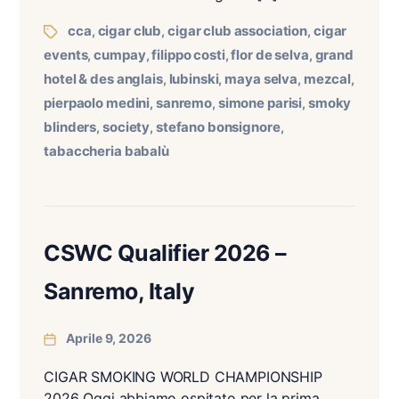
cca
cigar club
cigar club association
cigar
,
,
,
events
cumpay
filippo costi
flor de selva
grand
,
,
,
,
hotel & des anglais
lubinski
maya selva
mezcal
,
,
,
,
pierpaolo medini
sanremo
simone parisi
smoky
,
,
,
blinders
society
stefano bonsignore
,
,
,
tabaccheria babalù
CSWC Qualifier 2026 –
Sanremo, Italy
Aprile 9, 2026
CIGAR SMOKING WORLD CHAMPIONSHIP
2026 Oggi abbiamo ospitato per la prima