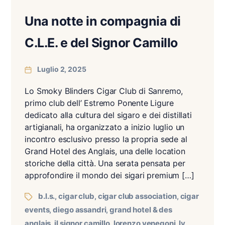
Una notte in compagnia di
C.L.E. e del Signor Camillo
Luglio 2, 2025
Lo Smoky Blinders Cigar Club di Sanremo,
primo club dell’ Estremo Ponente Ligure
dedicato alla cultura del sigaro e dei distillati
artigianali, ha organizzato a inizio luglio un
incontro esclusivo presso la propria sede al
Grand Hotel des Anglais, una delle location
storiche della città. Una serata pensata per
approfondire il mondo dei sigari premium […]
b.l.s.
cigar club
cigar club association
cigar
,
,
,
events
diego assandri
grand hotel & des
,
,
anglais
il signor camillo
lorenzo venegoni
lv
,
,
,