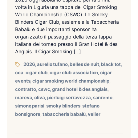
volta in Liguria una tappa del Cigar Smoking
World Championship (CSWC). Lo Smoky
Blinders Cigar Club, assieme alla Tabaccheria
Babalù e due importanti sponsor ha
organizzato il passaggio della terza tappa
italiana del torneo presso il Gran Hotel & des
Anglais. Il Cigar Smoking […]
2026
aurelio tufano
belles de nuit
black tot
,
,
,
,
cca
cigar club
cigar club association
cigar
,
,
,
events
cigar smoking world championship
,
,
contratto
cswc
grand hotel & des anglais
,
,
,
mareva
oliva
pierluigi serravezza
sanremo
,
,
,
,
simone parisi
smoky blinders
stefano
,
,
bonsignore
tabaccheria babalù
velier
,
,