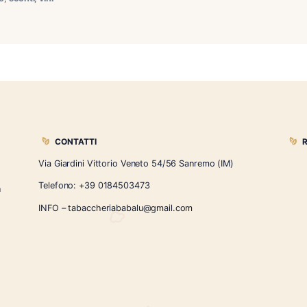
iday offriremo una scontistica del 10% per tutto il reparto vin
day
,
bottiglie
,
sconti
,
vini
CONTATTI
Via Giardini Vittorio Veneto 54/56 Sanremo
i la nostra
Telefono:
+39 0184503473
icercati e un
ità.
INFO – tabaccheriababalu@gmail.com