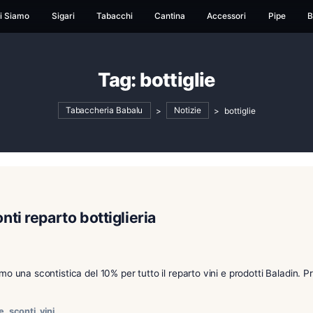
ome
Chi Siamo
Sigari
Tabacchi
Cantina
Ac
Tag:
bottiglie
Tabaccheria Babalu
>
Notizie
3 – Sconti reparto bottiglieria