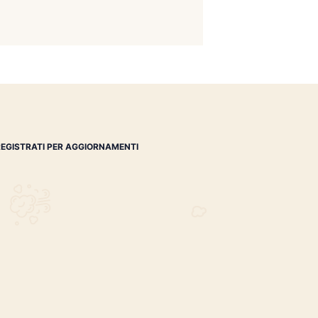
i e prodotti Baladin. Promozione valida dal 17 al 27
REGISTRATI PER AGGIORNAMENTI
 (IM)