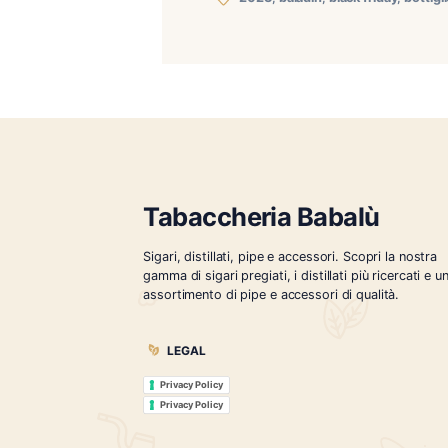
Per festeggiare il Black Fr
novembre compresi
2023
,
baladin
,
black fri
Tabaccheria Babalù
Sigari, distillati, pipe e accessori. Scopr
gamma di sigari pregiati, i distillati più r
assortimento di pipe e accessori di qual