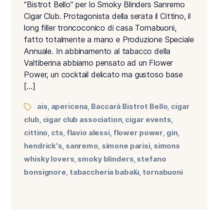
“Bistrot Bello” per lo Smoky Blinders Sanremo
Cigar Club. Protagonista della serata il Cittino, il
long filler troncoconico di casa Tornabuoni,
fatto totalmente a mano e Produzione Speciale
Annuale. In abbinamento al tabacco della
Valtiberina abbiamo pensato ad un Flower
Power, un cocktail delicato ma gustoso base
[…]
ais
apericena
Baccarà Bistrot Bello
cigar
,
,
,
club
cigar club association
cigar events
,
,
,
cittino
cts
flavio alessi
flower power
gin
,
,
,
,
,
hendrick's
sanremo
simone parisi
simons
,
,
,
whisky lovers
smoky blinders
stefano
,
,
bonsignore
tabaccheria babalù
tornabuoni
,
,