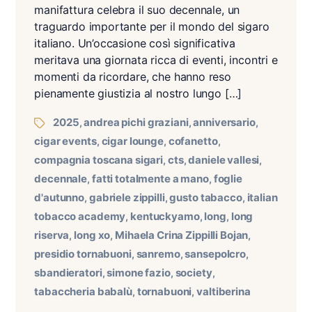
manifattura celebra il suo decennale, un
traguardo importante per il mondo del sigaro
italiano. Un’occasione così significativa
meritava una giornata ricca di eventi, incontri e
momenti da ricordare, che hanno reso
pienamente giustizia al nostro lungo […]
2025
andrea pichi graziani
anniversario
,
,
,
cigar events
cigar lounge
cofanetto
,
,
,
compagnia toscana sigari
cts
daniele vallesi
,
,
,
decennale
fatti totalmente a mano
foglie
,
,
d'autunno
gabriele zippilli
gusto tabacco
italian
,
,
,
tobacco academy
kentuckyamo
long
long
,
,
,
riserva
long xo
Mihaela Crina Zippilli Bojan
,
,
,
presidio tornabuoni
sanremo
sansepolcro
,
,
,
sbandieratori
simone fazio
society
,
,
,
tabaccheria babalù
tornabuoni
valtiberina
,
,