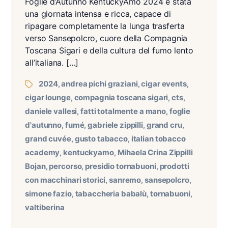
Foglie d’Autunno KentuckyAmo 2024 è stata
una giornata intensa e ricca, capace di
ripagare completamente la lunga trasferta
verso Sansepolcro, cuore della Compagnia
Toscana Sigari e della cultura del fumo lento
all’italiana. […]
2024
andrea pichi graziani
cigar events
,
,
,
cigar lounge
compagnia toscana sigari
cts
,
,
,
daniele vallesi
fatti totalmente a mano
foglie
,
,
d'autunno
fumé
gabriele zippilli
grand cru
,
,
,
,
grand cuvée
gusto tabacco
italian tobacco
,
,
academy
kentuckyamo
Mihaela Crina Zippilli
,
,
Bojan
percorso
presidio tornabuoni
prodotti
,
,
,
con macchinari storici
sanremo
sansepolcro
,
,
,
simone fazio
tabaccheria babalù
tornabuoni
,
,
,
valtiberina