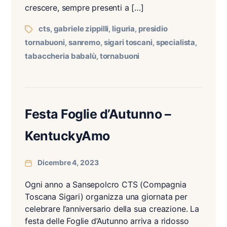
crescere, sempre presenti a […]
cts
gabriele zippilli
liguria
presidio
,
,
,
tornabuoni
sanremo
sigari toscani
specialista
,
,
,
,
tabaccheria babalù
tornabuoni
,
Festa Foglie d’Autunno –
KentuckyAmo
Dicembre 4, 2023
Ogni anno a Sansepolcro CTS (Compagnia
Toscana Sigari) organizza una giornata per
celebrare l’anniversario della sua creazione. La
festa delle Foglie d’Autunno arriva a ridosso