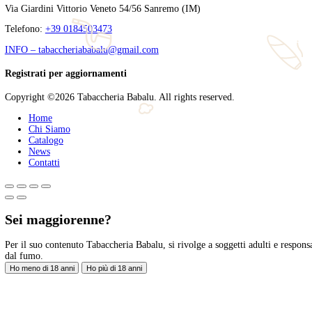
Lo Smoky Blinders Sanremo Cigar Club ha organizzato un apericena
strutturato, ha proposto: tartare di manzo condita, spiedino capre
Tags
ais
,
bourbon
,
capitol
,
cigar club
,
cigar club association
,
bonsignore
,
swing
,
tabaccheria babalù
,
woodford reserve
Tabaccheria Babalù
Sigari, distillati, pipe e accessori. Scopri la nostra gamma di sigari
Legal
Privacy Policy
Privacy Policy
Seguici sui Social
Facebook
Instagram