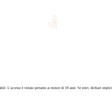
 speciale presso gli amici Piero e Thomas di Diciotto Kitchen & C
se, salmone fumé con caprino ed erba cipollina, taralli e formaggio,
cigar events
,
condega
,
cosimo attanasi
,
diciotto sanremo
,
estelì
,
jala
 pregiati, i distillati più ricercati e un assortimento di pipe e accesso