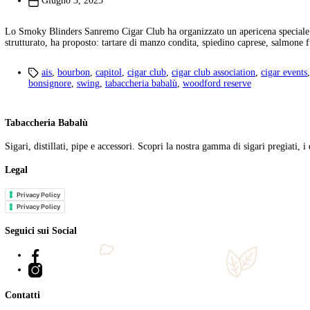
Tag:
condega
Tabaccheria Babalu
>
Notizie
>
condega
Apericena con Capitol Swing e Woodford Reserve
Giugno 3, 2025