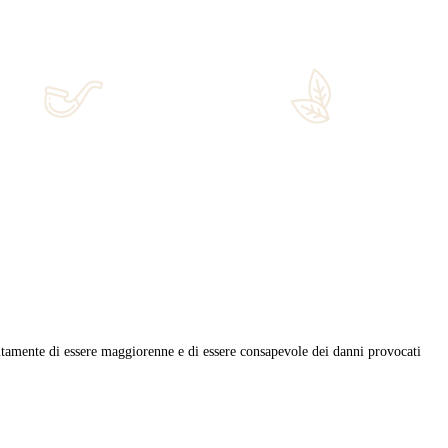
uisinier, una delle realtà gastronomiche più apprezzate del Ponent
 cestino […]
pa
,
nicaragua
,
ometepe
,
sanremo
,
simone parisi
,
simons whisky lov
ri di qualità.