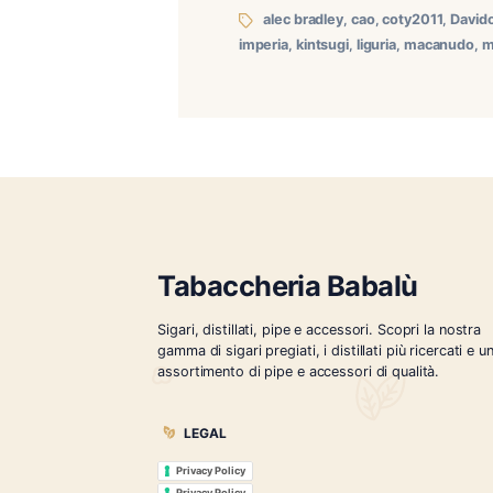
In questi ultimi giorni so
nuove referenze di MST: l
abituati Toscano Attimi p
alec bradley
,
cao
,
coty
imperia
,
kintsugi
,
liguria
,
m
Tabaccheria Babalù
Sigari, distillati, pipe e accessori. Scopr