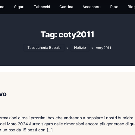
Chi Siamo
Sigari
Tabacchi
Cantina
Acces
Tag:
coty201
Tabaccheria Babalu
>
Notizie
in arrivo