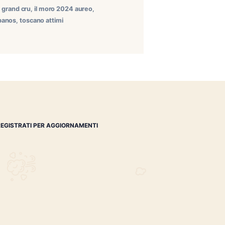
polare i nostri humidor. Cominciamo con lo svelare due
a più generose di quelle a cui siamo tradizionalmente
-carrillo
,
gatekeeper
,
grand cru
,
il moro 2024 aureo
,
anremo
,
specialista habanos
,
toscano attimi
REGISTRATI PER AGGIORNAMENTI
 (IM)