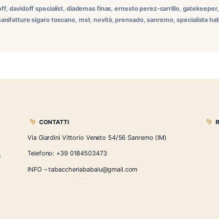
n arrivate informazioni circa i prossimi box che andranno a po
’anteprima del Moro 2024 Aureo sigaro dalle dimensioni ancor
resentato in un box da 15 pezzi con […]
2011
,
Davidoff
,
davidoff specialist
,
diademas finas
,
ernesto perez
acanudo
,
manifatture sigaro toscano
,
mst
,
novità
,
prensado
,
s
CONTATTI
Via Giardini Vittorio Veneto 54/56 Sanremo
i la nostra