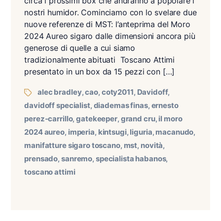
circa i prossimi box che andranno a popolare i
nostri humidor. Cominciamo con lo svelare due
nuove referenze di MST: l’anteprima del Moro
2024 Aureo sigaro dalle dimensioni ancora più
generose di quelle a cui siamo
tradizionalmente abituati Toscano Attimi
presentato in un box da 15 pezzi con […]
alec bradley
cao
coty2011
Davidoff
,
,
,
,
davidoff specialist
diademas finas
ernesto
,
,
perez-carrillo
gatekeeper
grand cru
il moro
,
,
,
2024 aureo
imperia
kintsugi
liguria
macanudo
,
,
,
,
,
manifatture sigaro toscano
mst
novità
,
,
,
prensado
sanremo
specialista habanos
,
,
,
toscano attimi