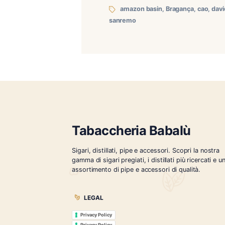
In arrivo a metà febbraio 
lusingati di esser stati sc
Basin, un sigaro veramente
amazon basin
,
Braganç
sanremo
Tabaccheria Babalù
Sigari, distillati, pipe e accessori. Scopr