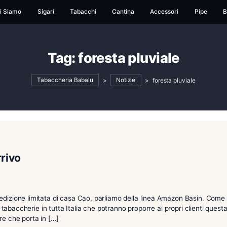
ome
Chi Siamo
Sigari
Tabacchi
Cantina
Ac
Tag:
foresta pluv
Tabaccheria Babalu
>
Notizie
>
fo
n in arrivo