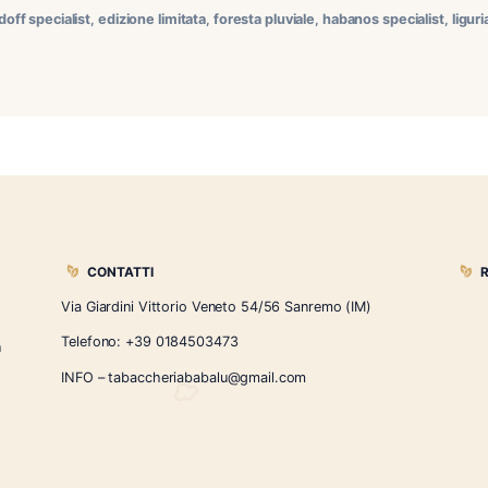
una nuova edizione limitata di casa Cao, parliamo della linea
elti fra le 30 tabaccherie in tutta Italia che potranno proporr
 particolare che porta in […]
a
,
cao
,
davidoff specialist
,
edizione limitata
,
foresta pluviale
,
ha
CONTATTI
Via Giardini Vittorio Veneto 54/56 Sanremo
i la nostra