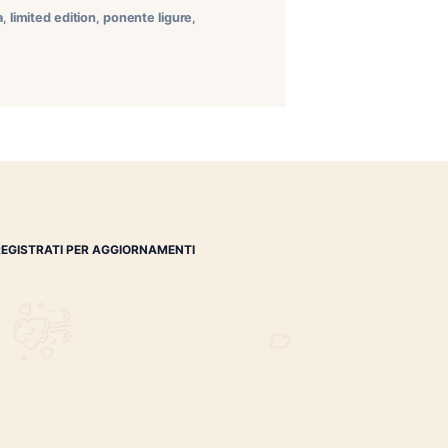
 Amazon Basin. Come per altri prodotti esclusivi siamo
e ai propri clienti questa uscita “one shot”. Cao Amazon
banos specialist
,
liguria
,
limited edition
,
ponente ligure
,
REGISTRATI PER AGGIORNAMENTI
 (IM)