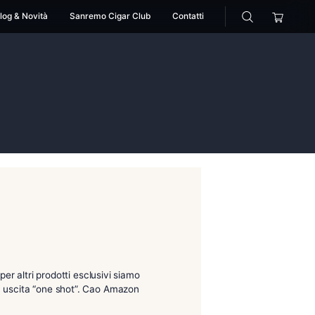
cessori
Pipe
Blog & Novità
Sanremo Cigar Club
iale
resta pluviale