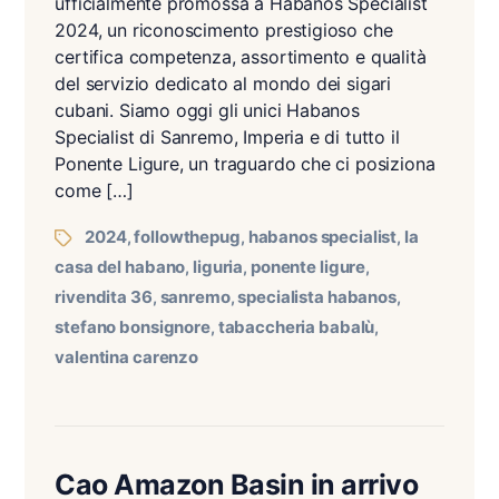
ufficialmente promossa a Habanos Specialist
2024, un riconoscimento prestigioso che
certifica competenza, assortimento e qualità
del servizio dedicato al mondo dei sigari
cubani. Siamo oggi gli unici Habanos
Specialist di Sanremo, Imperia e di tutto il
Ponente Ligure, un traguardo che ci posiziona
come […]
2024
followthepug
habanos specialist
la
,
,
,
casa del habano
liguria
ponente ligure
,
,
,
rivendita 36
sanremo
specialista habanos
,
,
,
stefano bonsignore
tabaccheria babalù
,
,
valentina carenzo
Cao Amazon Basin in arrivo