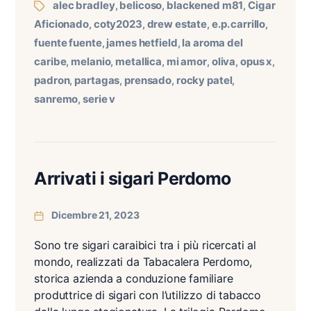
alec bradley
belicoso
blackened m81
Cigar
,
,
,
Aficionado
coty2023
drew estate
e.p. carrillo
,
,
,
,
fuente fuente
james hetfield
la aroma del
,
,
caribe
melanio
metallica
mi amor
oliva
opus x
,
,
,
,
,
,
padron
partagas
prensado
rocky patel
,
,
,
,
sanremo
serie v
,
Arrivati i sigari Perdomo
Dicembre 21, 2023
Sono tre sigari caraibici tra i più ricercati al
mondo, realizzati da Tabacalera Perdomo,
storica azienda a conduzione familiare
produttrice di sigari con l’utilizzo di tabacco