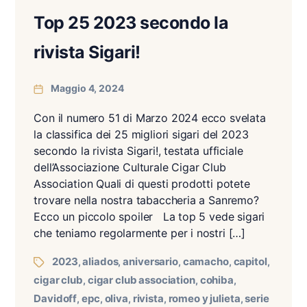
Top 25 2023 secondo la
rivista Sigari!
Maggio 4, 2024
Con il numero 51 di Marzo 2024 ecco svelata
la classifica dei 25 migliori sigari del 2023
secondo la rivista Sigari!, testata ufficiale
dell’Associazione Culturale Cigar Club
Association Quali di questi prodotti potete
trovare nella nostra tabaccheria a Sanremo?
Ecco un piccolo spoiler La top 5 vede sigari
che teniamo regolarmente per i nostri […]
2023
aliados
aniversario
camacho
capitol
,
,
,
,
,
cigar club
cigar club association
cohiba
,
,
,
Davidoff
epc
oliva
rivista
romeo y julieta
serie
,
,
,
,
,