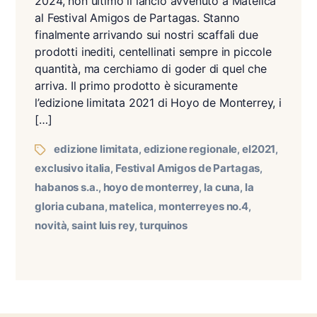
2024, non ultimo il lancio avvenuto a Matelica
al Festival Amigos de Partagas. Stanno
finalmente arrivando sui nostri scaffali due
prodotti inediti, centellinati sempre in piccole
quantità, ma cerchiamo di goder di quel che
arriva. Il primo prodotto è sicuramente
l’edizione limitata 2021 di Hoyo de Monterrey, i
[…]
edizione limitata
edizione regionale
el2021
,
,
,
exclusivo italia
Festival Amigos de Partagas
,
,
habanos s.a.
hoyo de monterrey
la cuna
la
,
,
,
gloria cubana
matelica
monterreyes no.4
,
,
,
novità
saint luis rey
turquinos
,
,