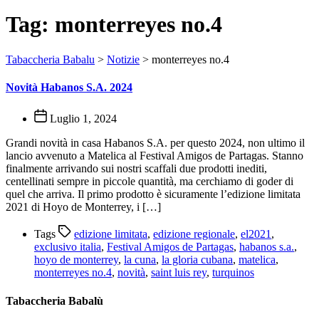
Tag:
monterreyes no.4
Tabaccheria Babalu
>
Notizie
>
monterreyes no.4
Novità Habanos S.A. 2024
Luglio 1, 2024
Grandi novità in casa Habanos S.A. per questo 2024, non ultimo il
lancio avvenuto a Matelica al Festival Amigos de Partagas. Stanno
finalmente arrivando sui nostri scaffali due prodotti inediti,
centellinati sempre in piccole quantità, ma cerchiamo di goder di
quel che arriva. Il primo prodotto è sicuramente l’edizione limitata
2021 di Hoyo de Monterrey, i […]
Tags
edizione limitata
,
edizione regionale
,
el2021
,
exclusivo italia
,
Festival Amigos de Partagas
,
habanos s.a.
,
hoyo de monterrey
,
la cuna
,
la gloria cubana
,
matelica
,
monterreyes no.4
,
novità
,
saint luis rey
,
turquinos
Tabaccheria Babalù