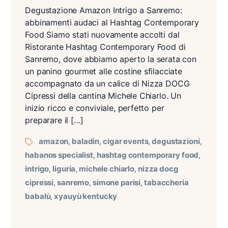
Degustazione Amazon Intrigo a Sanremo:
abbinamenti audaci al Hashtag Contemporary
Food Siamo stati nuovamente accolti dal
Ristorante Hashtag Contemporary Food di
Sanremo, dove abbiamo aperto la serata con
un panino gourmet alle costine sfilacciate
accompagnato da un calice di Nizza DOCG
Cipressi della cantina Michele Chiarlo. Un
inizio ricco e conviviale, perfetto per
preparare il […]
amazon
baladin
cigar events
degustazioni
,
,
,
,
habanos specialist
hashtag contemporary food
,
,
intrigo
liguria
michele chiarlo
nizza docg
,
,
,
cipressi
sanremo
simone parisi
tabaccheria
,
,
,
babalù
xyauyù kentucky
,