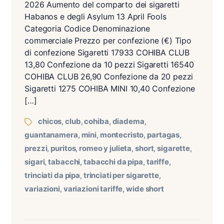
2026 Aumento del comparto dei sigaretti
Habanos e degli Asylum 13 April Fools
Categoria Codice Denominazione
commerciale Prezzo per confezione (€) Tipo
di confezione Sigaretti 17933 COHIBA CLUB
13,80 Confezione da 10 pezzi Sigaretti 16540
COHIBA CLUB 26,90 Confezione da 20 pezzi
Sigaretti 1275 COHIBA MINI 10,40 Confezione
[…]
chicos
club
cohiba
diadema
,
,
,
,
guantanamera
mini
montecristo
partagas
,
,
,
,
prezzi
puritos
romeo y julieta
short
sigarette
,
,
,
,
,
sigari
tabacchi
tabacchi da pipa
tariffe
,
,
,
,
trinciati da pipa
trinciati per sigarette
,
,
variazioni
variazioni tariffe
wide short
,
,