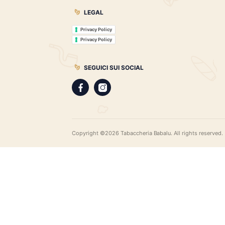
Tabaccheria Babalù
Sigari, distillati, pipe e accessori. Scopr
gamma di sigari pregiati, i distillati più r
assortimento di pipe e accessori di qual
LEGAL
Privacy Policy
Privacy Policy
SEGUICI SUI SOCIAL