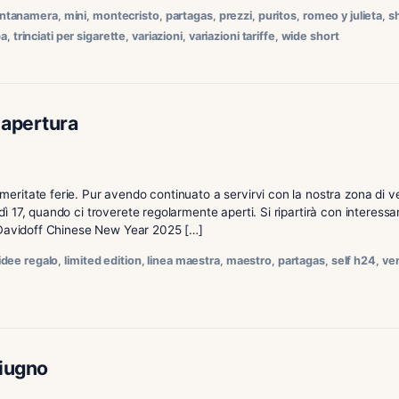
lico del 13 Febbraio 2026 Aumento del comparto dei sigaretti 
e Prezzo per confezione (€) Tipo di confezione Sigaretti 1
 Confezione da 20 pezzi Sigaretti 1275 COHIBA MINI 10,40
adema
,
guantanamera
,
mini
,
montecristo
,
partagas
,
prezzi
,
pur
inciati da pipa
,
trinciati per sigarette
,
variazioni
,
variazioni tariffe
aio – Riapertura
termine le meritate ferie. Pur avendo continuato a servirvi 
e da venerdì 17, quando ci troverete regolarmente aperti. Si ri
 limitata di Davidoff Chinese New Year 2025 […]
off
,
feste
,
idee regalo
,
limited edition
,
linea maestra
,
maestro
,