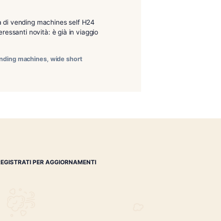
irvi con la nostra zona di vending machines self H24
. Si ripartirà con interessanti novità: è già in viaggio
oscano quadrilogia
,
vending machines
,
wide short