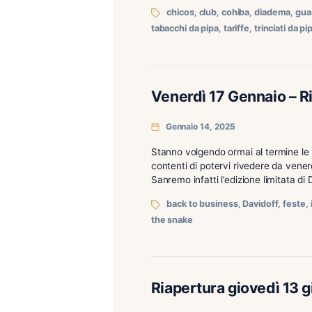
Variazioni prezzi al pubb
Denominazione commercial
16540 COHIBA CLUB 26,90
chicos
,
club
,
cohiba
,
di
tabacchi da pipa
,
tariffe
,
tr
Venerdì 17 Genn
Gennaio 14, 2025
Stanno volgendo ormai al 
contenti di potervi riveder
Sanremo infatti l’edizione
back to business
,
David