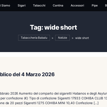
ome
Chi Siamo
Sigari
Tabacchi
Cantina
Ac
Tag:
wide shor
Tabaccheria Babalu
>
Notizie
>
i al pubblico del 4 Marzo 2026