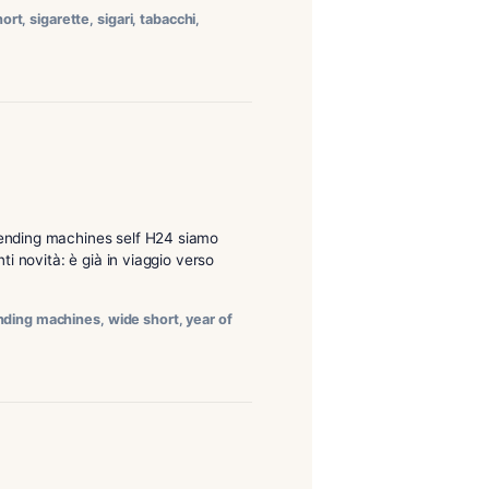
Habanos e degli Asylum 13 April Fools Categoria Codice
7933 COHIBA CLUB 13,80 Confezione da 10 pezzi Sigaretti
 Confezione […]
itos
,
romeo y julieta
,
short
,
sigarette
,
sigari
,
tabacchi
,
,
wide short
con la nostra zona di vending machines self H24 siamo
partirà con interessanti novità: è già in viaggio verso
partagas
,
self h24
,
vending machines
,
wide short
,
year of