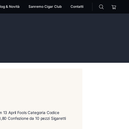
cessori
Pipe
Blog & Novità
Sanremo Cigar Club
t
wide short