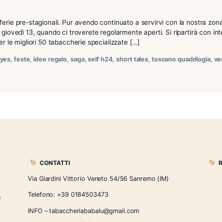
dì 13 giugno
termine le ferie pre-stagionali. Pur avendo continuato a serv
ivedere da giovedì 13, quando ci troverete regolarmente aperti
esclusiva per le migliori 50 tabaccherie specializzate […]
ba
,
de los reyes
,
feste
,
idee regalo
,
saga
,
self h24
,
short tales
,
t