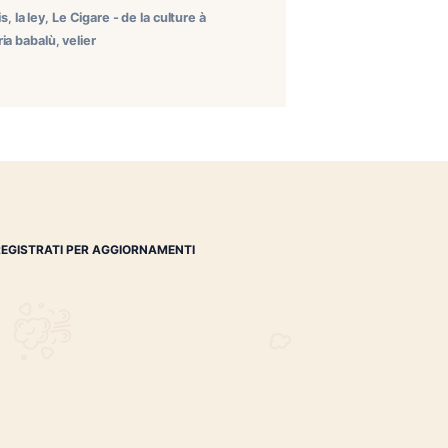
 altissimo profilo dedicata alla cultura del sigaro
eatore di marchi iconici come Nicarao, La Ley, La
rand hotel & des anglais
,
la ley
,
Le Cigare - de la culture à
ky blinders
,
tabaccheria babalù
,
velier
REGISTRATI PER AGGIORNAMENTI
 (IM)