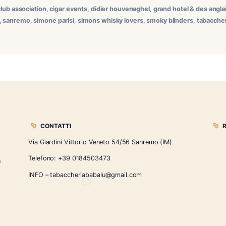
anremo, lo Smoky Blinders Cigar Club ha ospitato una serata di
idier Houvenaghel, figura chiave del mondo del tabacco e cr
 in Riviera grazie alla collaborazione con la […]
club
,
cigar club association
,
cigar events
,
didier houvenaghel
,
g
rao
,
oneoff
,
sanremo
,
simone parisi
,
simons whisky lovers
,
smo
CONTATTI
Via Giardini Vittorio Veneto 54/56 Sanremo
i la nostra