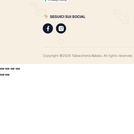
gamma di sigari pregiati, i distillati più r
assortimento di pipe e accessori di qual
LEGAL
Privacy Policy
Privacy Policy
SEGUICI SUI SOCIAL
Copyright ©2026 Tabaccheria Babalu. All righ