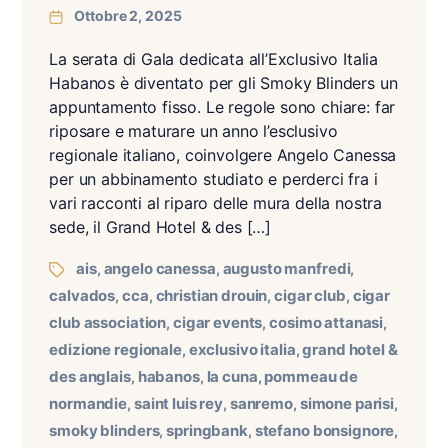
Ottobre 2, 2025
La serata di Gala dedicata all’Exclusivo Italia
Habanos è diventato per gli Smoky Blinders un
appuntamento fisso. Le regole sono chiare: far
riposare e maturare un anno l’esclusivo
regionale italiano, coinvolgere Angelo Canessa
per un abbinamento studiato e perderci fra i
vari racconti al riparo delle mura della nostra
sede, il Grand Hotel & des […]
Tags
ais
angelo canessa
augusto manfredi
,
,
,
calvados
cca
christian drouin
cigar club
cigar
,
,
,
,
club association
cigar events
cosimo attanasi
,
,
,
edizione regionale
exclusivo italia
grand hotel &
,
,
des anglais
habanos
la cuna
pommeau de
,
,
,
normandie
saint luis rey
sanremo
simone parisi
,
,
,
,
smoky blinders
springbank
stefano bonsignore
,
,
,