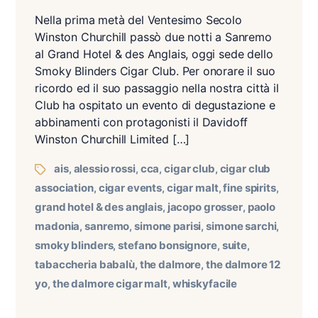
Nella prima metà del Ventesimo Secolo
Winston Churchill passò due notti a Sanremo
al Grand Hotel & des Anglais, oggi sede dello
Smoky Blinders Cigar Club. Per onorare il suo
ricordo ed il suo passaggio nella nostra città il
Club ha ospitato un evento di degustazione e
abbinamenti con protagonisti il Davidoff
Winston Churchill Limited […]
ais
alessio rossi
cca
cigar club
cigar club
,
,
,
,
association
cigar events
cigar malt
fine spirits
,
,
,
,
grand hotel & des anglais
jacopo grosser
paolo
,
,
madonia
sanremo
simone parisi
simone sarchi
,
,
,
,
smoky blinders
stefano bonsignore
suite
,
,
,
tabaccheria babalù
the dalmore
the dalmore 12
,
,
yo
the dalmore cigar malt
whiskyfacile
,
,