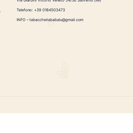
€
52.00
1
2
→
CONTATTI
Via Giardini Vittorio Veneto 54/56 Sanremo
i la nostra
Telefono:
+39 0184503473
icercati e un