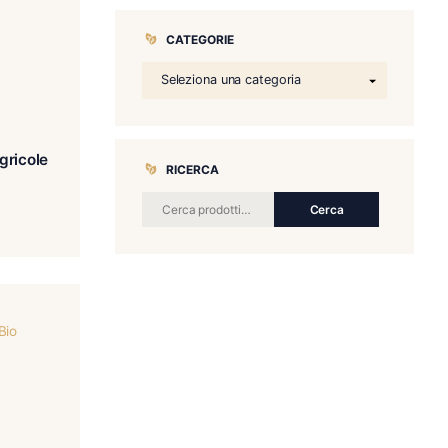
CATEGORIE
 Très Vieux Rhum Agricole
RICERCA
VSOP
€
49.00