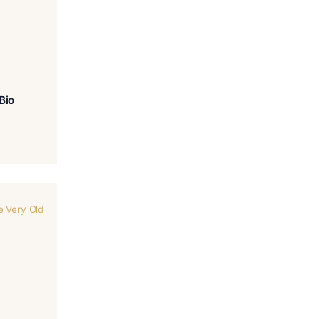
isson Rhum Vieux Bio
€
245.00