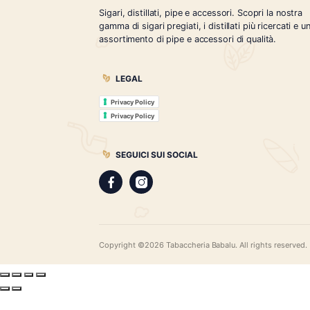
€
33.00
Tabaccheria Babalù
Sigari, distillati, pipe e accessori. Scopr
gamma di sigari pregiati, i distillati più r