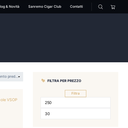
cessori
Pipe
Blog & Novità
Sanremo Cigar Club
a
>
martinica
FILTRA PER 