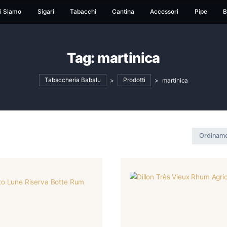
ome
Chi Siamo
Sigari
Tabacchi
Cantina
Ac
Tag:
martinic
Tabaccheria Babalu
>
Prodotti