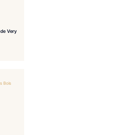
 Bally Bally Pyramide Very
Old
€
63.00