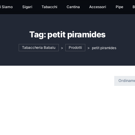
ome
Chi Siamo
Sigari
Tabacchi
Cantina
Ac
Tag:
petit pirami
Tabaccheria Babalu
>
Prodotti
>
p