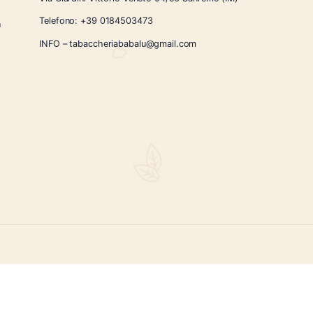
CONTATTI
Via Giardini Vittorio Veneto 54/56 Sanremo
i la nostra
Telefono:
+39 0184503473
icercati e un
ità.
INFO – tabaccheriababalu@gmail.com