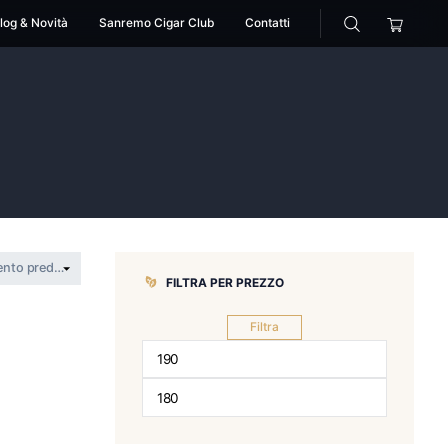
cessori
Pipe
Blog & Novità
Sanremo Cigar Club
des
etit piramides
FILTRA PER 