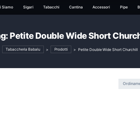
ome
Chi Siamo
Sigari
Tabacchi
Cantina
Ac
Tag:
Petite Double Wide Sh
Tabaccheria Babalu
>
Prodotti
>
Petite Doub