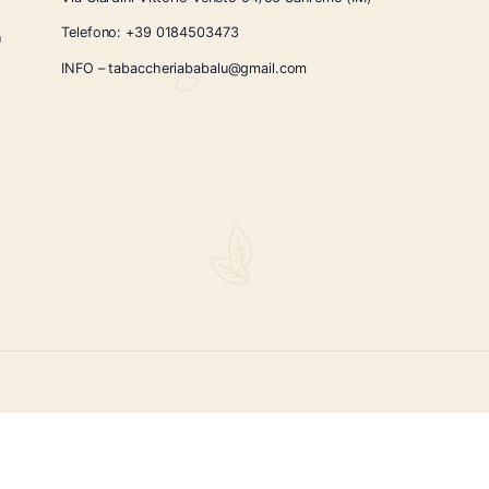
CONTATTI
Via Giardini Vittorio Veneto 54/56 Sanremo
i la nostra
Telefono:
+39 0184503473
icercati e un
ità.
INFO – tabaccheriababalu@gmail.com