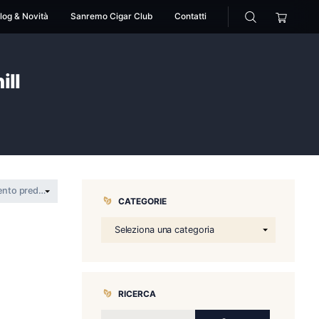
cessori
Pipe
Blog & Novità
Sanremo Cigar Club
ort Churchill
le Wide Short Churchill
CATEGORIE