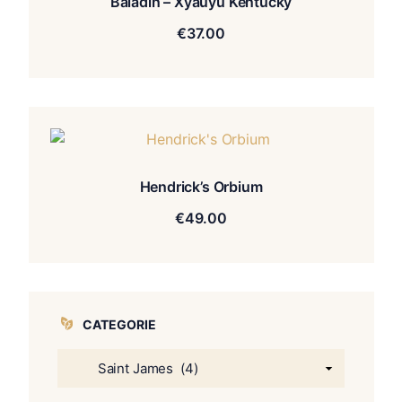
Baladin – Xyauyù Kentucky
€
37.00
Hendrick’s Orbium
€
49.00
CATEGORIE