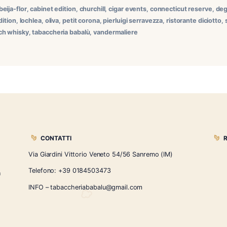
dos EPC a Sanremo: una serata esclusiva al Ristorante Diciot
el nostro calendario dedicato al fumo lento nel Ponente Ligu
 Family of Cigars, che ha inaugurato con […]
liados epc
,
beija-flor
,
cabinet edition
,
churchill
,
cigar events
,
co
a
,
harvest edition
,
lochlea
,
oliva
,
petit corona
,
pierluigi serravez
e malt scotch whisky
,
tabaccheria babalù
,
vandermaliere
CONTATTI
Via Giardini Vittorio Veneto 54/56 Sanremo