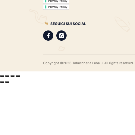
Sigari, distillati, pipe e accessori. Scopr
gamma di sigari pregiati, i distillati più r
assortimento di pipe e accessori di qual
LEGAL
Privacy Policy
Privacy Policy
SEGUICI SUI SOCIAL
Copyright ©2026 Tabaccheria Babalu. All righ