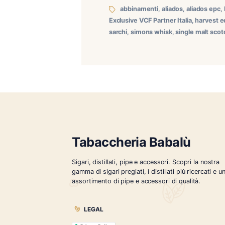
Degustazione Oliva & Alia
più ricche e strutturate d
di Oliva e Vandermarlière
abbinamenti
,
aliados
,
a
Exclusive VCF Partner Itali
sarchi
,
simons whisk
,
singl
Tabaccheria Babalù