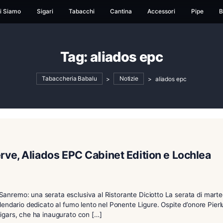
ome
Chi Siamo
Sigari
Tabacchi
Cantina
Ac
Tag:
aliados e
Tabaccheria Babalu
>
Notizie
>
t Reserve, Aliados EPC Cabinet Editio