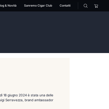
cessori
Pipe
Blog & Novità
Sanremo Cigar Club
pc
aliados epc
n e Lochlea