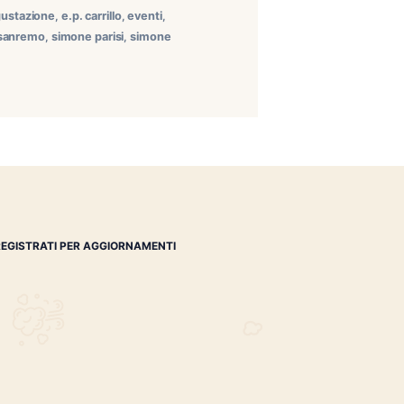
to La serata di martedì 18 giugno 2024 è stata una delle
re. Ospite d’onore Pierluigi Serravezza, brand ambassador
nnecticut reserve
,
degustazione
,
e.p. carrillo
,
eventi
,
za
,
ristorante diciotto
,
sanremo
,
simone parisi
,
simone
REGISTRATI PER AGGIORNAMENTI
 (IM)