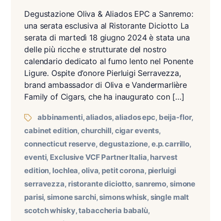
Degustazione Oliva & Aliados EPC a Sanremo:
una serata esclusiva al Ristorante Diciotto La
serata di martedì 18 giugno 2024 è stata una
delle più ricche e strutturate del nostro
calendario dedicato al fumo lento nel Ponente
Ligure. Ospite d’onore Pierluigi Serravezza,
brand ambassador di Oliva e Vandermarlière
Family of Cigars, che ha inaugurato con […]
abbinamenti
aliados
aliados epc
beija-flor
,
,
,
,
cabinet edition
churchill
cigar events
,
,
,
connecticut reserve
degustazione
e.p. carrillo
,
,
,
eventi
Exclusive VCF Partner Italia
harvest
,
,
edition
lochlea
oliva
petit corona
pierluigi
,
,
,
,
serravezza
ristorante diciotto
sanremo
simone
,
,
,
parisi
simone sarchi
simons whisk
single malt
,
,
,
scotch whisky
tabaccheria babalù
,
,