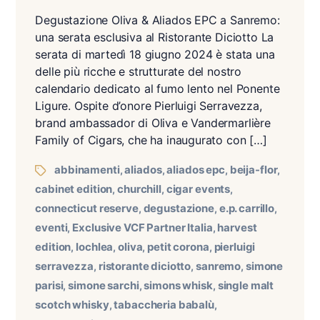
Degustazione Oliva & Aliados EPC a Sanremo:
una serata esclusiva al Ristorante Diciotto La
serata di martedì 18 giugno 2024 è stata una
delle più ricche e strutturate del nostro
calendario dedicato al fumo lento nel Ponente
Ligure. Ospite d’onore Pierluigi Serravezza,
brand ambassador di Oliva e Vandermarlière
Family of Cigars, che ha inaugurato con […]
Tags
abbinamenti
aliados
aliados epc
beija-flor
,
,
,
,
cabinet edition
churchill
cigar events
,
,
,
connecticut reserve
degustazione
e.p. carrillo
,
,
,
eventi
Exclusive VCF Partner Italia
harvest
,
,
edition
lochlea
oliva
petit corona
pierluigi
,
,
,
,
serravezza
ristorante diciotto
sanremo
simone
,
,
,
parisi
simone sarchi
simons whisk
single malt
,
,
,
scotch whisky
tabaccheria babalù
,
,