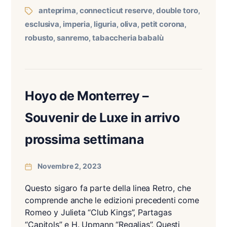
Tags
anteprima
connecticut reserve
double toro
,
,
,
esclusiva
imperia
liguria
oliva
petit corona
,
,
,
,
,
robusto
sanremo
tabaccheria babalù
,
,
Hoyo de Monterrey –
Souvenir de Luxe in arrivo
prossima settimana
Novembre 2, 2023
Questo sigaro fa parte della linea Retro, che
comprende anche le edizioni precedenti come
Romeo y Julieta “Club Kings”, Partagas
“Capitols” e H. Upmann “Regalias”. Questi