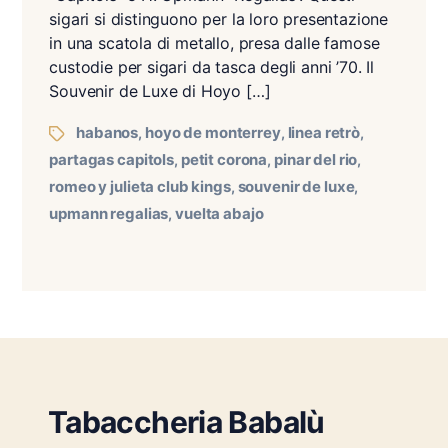
sigari si distinguono per la loro presentazione
in una scatola di metallo, presa dalle famose
custodie per sigari da tasca degli anni ’70. Il
Souvenir de Luxe di Hoyo […]
Tags
habanos
hoyo de monterrey
linea retrò
,
,
,
partagas capitols
petit corona
pinar del rio
,
,
,
romeo y julieta club kings
souvenir de luxe
,
,
upmann regalias
vuelta abajo
,
Tabaccheria Babalù