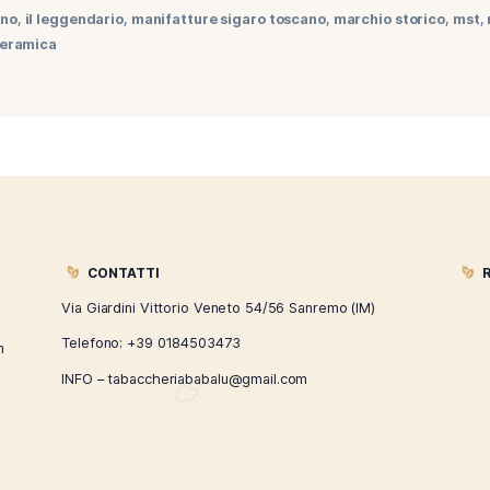
ndario di queste ultime settimane, un sigaro che unisce taba
mo assistito al cambio di packaging per il sigaro Antico Tosc
n poi esporrà su ogni confezione la suddetta dicitura e […]
ntico toscano
,
il leggendario
,
manifatture sigaro toscano
,
m
assoio in ceramica
CONTATTI
ù
Via Giardini Vittorio Veneto 54/56 Sanremo
i la nostra