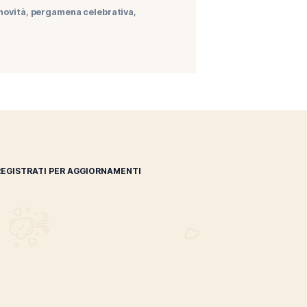
cchi italiani e nordamericani del Tennessee, avvolti da
ano. Quest’ultimo infatti ha ottenuto il riconoscimento di
archio storico
,
mst
,
novità
,
pergamena celebrativa
,
REGISTRATI PER AGGIORNAMENTI
 (IM)