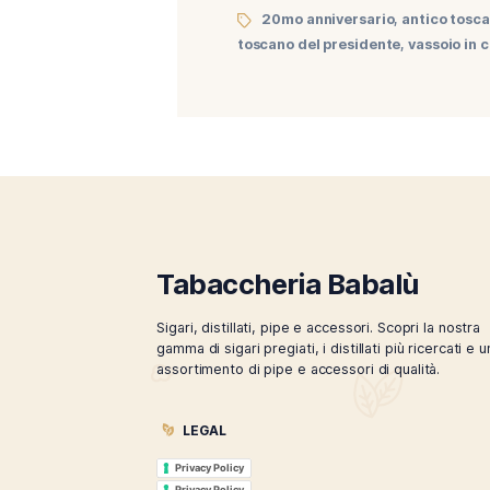
Dopo il lancio de Il Legge
una fascia italiana, abbia
“Marchio Storico”: d’ora i
20mo anniversario
,
a
toscano del presidente
,
v
Tabaccheria Babal
Sigari, distillati, pipe e accessori. Scopr