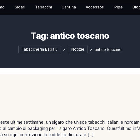
Chi Siamo
Sigari
Tabacchi
Cantina
Acces
Tag:
antico tosc
Tabaccheria Babalu
>
Notizie
>
a
MST