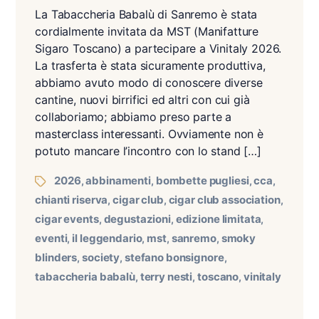
La Tabaccheria Babalù di Sanremo è stata
cordialmente invitata da MST (Manifatture
Sigaro Toscano) a partecipare a Vinitaly 2026.
La trasferta è stata sicuramente produttiva,
abbiamo avuto modo di conoscere diverse
cantine, nuovi birrifici ed altri con cui già
collaboriamo; abbiamo preso parte a
masterclass interessanti. Ovviamente non è
potuto mancare l’incontro con lo stand […]
2026
abbinamenti
bombette pugliesi
cca
,
,
,
,
chianti riserva
cigar club
cigar club association
,
,
,
cigar events
degustazioni
edizione limitata
,
,
,
eventi
il leggendario
mst
sanremo
smoky
,
,
,
,
blinders
society
stefano bonsignore
,
,
,
tabaccheria babalù
terry nesti
toscano
vinitaly
,
,
,