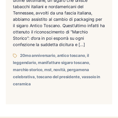
ultime settimane, un sigaro che unisce
tabacchi italiani e nordamericani del
Tennessee, avvolti da una fascia italiana,
abbiamo assistito al cambio di packaging per
il sigaro Antico Toscano. Quest’ultimo infatti ha
ottenuto il riconoscimento di “Marchio
Storico”: d’ora in poi esporrà su ogni
confezione la suddetta dicitura e […]
20mo anniversario
antico toscano
il
,
,
leggendario
manifatture sigaro toscano
,
,
marchio storico
mst
novità
pergamena
,
,
,
celebrativa
toscano del presidente
vassoio in
,
,
ceramica