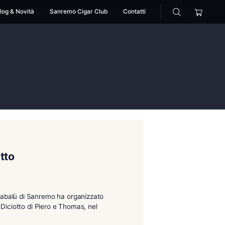
cessori
Pipe
Blog & Novità
Sanremo Cigar Club
>
arcano
torante Diciotto