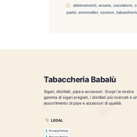
Presentazione Tornabuoni 
una serata speciale dedica
cuore della Riviera dei Fi
abbinamenti
,
arcano
,
c
parisi
,
sommelier
,
sonson
,
Tabaccheria Babalù
Sigari, distillati, pipe e accessori. Scopr