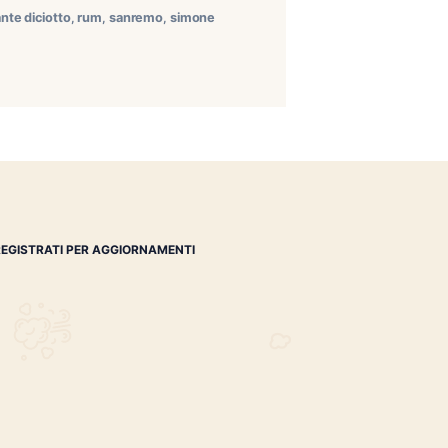
iotto La Tabaccheria Babalù di Sanremo ha organizzato
 ospiti del Ristorante Diciotto di Piero e Thomas, nel
 toscana, […]
essi
,
fumé
,
haiti
,
ristorante diciotto
,
rum
,
sanremo
,
simone
REGISTRATI PER AGGIORNAMENTI
 (IM)