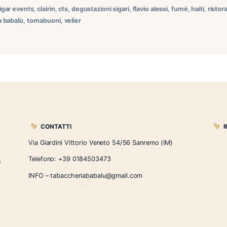
a Sanremo: degustazione, pairing e storia al Ristorante Dic
ta alla presentazione del nuovo arrivato in casa Tornabuoni ,
ori. Un evento che ha unito gastronomia, fumo lento e cultura
acciatore
,
cigar events
,
clairin
,
cts
,
degustazioni sigari
,
flavio al
tabaccheria babalù
,
tornabuoni
,
velier
CONTATTI
Via Giardini Vittorio Veneto 54/56 Sanremo
i la nostra