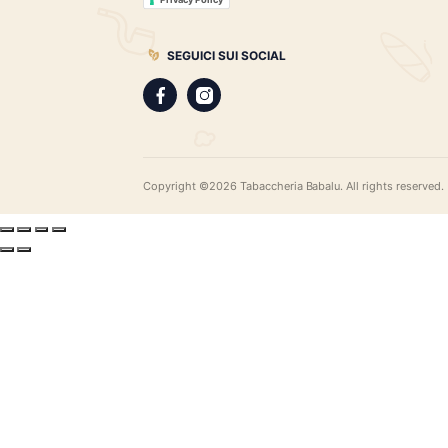
gamma di sigari pregiati, i distillati più r
assortimento di pipe e accessori di qual
LEGAL
Privacy Policy
Privacy Policy
SEGUICI SUI SOCIAL
Copyright ©2026 Tabaccheria Babalu. All righ