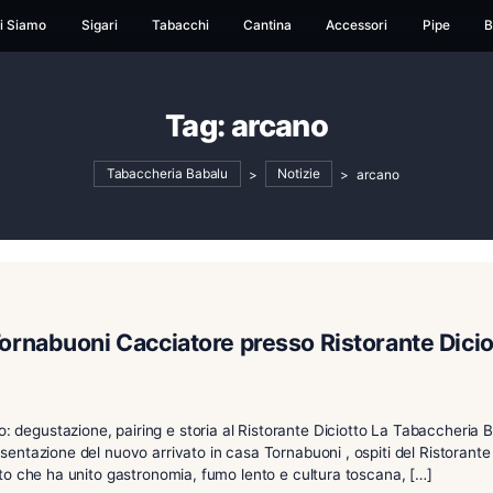
ome
Chi Siamo
Sigari
Tabacchi
Cantina
Ac
Tag:
arcano
Tabaccheria Babalu
>
Notizie
zione Tornabuoni Cacciatore presso Ris