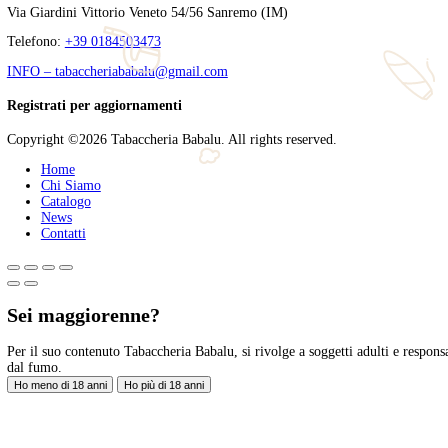
Degustazione Oliva & Balvenie a Bussana: una serata formativa tr
aziende più autorevoli nel mondo del fumo lento e dei distillati. 
Tags
abbinamenti
,
american oak
,
angelo canessa
,
balvenie
,
bu
simone parisi
,
sommelier
,
tabaccheria babalù
,
velier
,
whisky
Tabaccheria Babalù
Sigari, distillati, pipe e accessori. Scopri la nostra gamma di sigari
Legal
Privacy Policy
Privacy Policy
Seguici sui Social
Facebook
Instagram