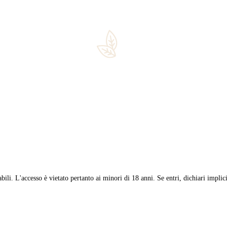
a sigari premium e whisky d’eccellenza Una serata formativa e di d
Un evento pensato per gli appassionati liguri di prodotti premium. 
ssana
,
cigar events
,
degassificazione
,
degustazioni sigari
,
double ro
 pregiati, i distillati più ricercati e un assortimento di pipe e accesso