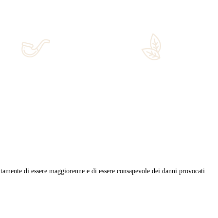
egustazioni a Sanremo, organizzata dalla Tabaccheria Babalù di Sa
Sigari Oliva: […]
busto
,
doublewood
,
impekabile
,
melanio
,
oliva
,
pek
,
pierluigi serra
ri di qualità.