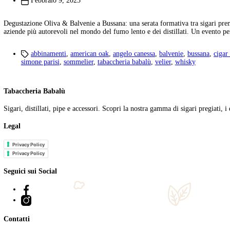
Tag:
balvenie
Tabaccheria Babalu
>
Notizie
>
balvenie
Serata abbinamenti Oliva e Velier Presso ImPEKabile
Febbraio 9, 2023