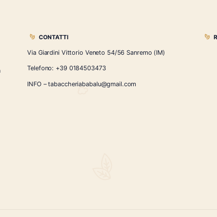
pek
,
pierluigi serravezza
,
sanremo
,
serie g
,
serie v
,
simone pari
CONTATTI
Via Giardini Vittorio Veneto 54/56 Sanremo
i la nostra
Telefono:
+39 0184503473
icercati e un
ità.
INFO – tabaccheriababalu@gmail.com