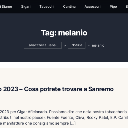
ome
Chi Siamo
Sigari
Tabacchi
Cantina
Ac
Tag:
melanio
Tabaccheria Babalu
>
Notizie
icionado 2023 – Cosa potrete trovare 