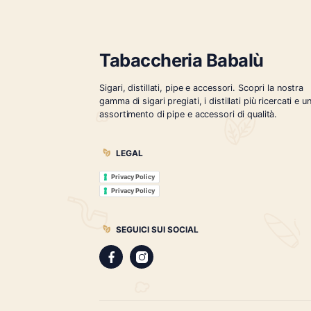
impekabile
,
melanio
,
oliva
,
Tabaccheria Babalù
Sigari, distillati, pipe e accessori. Scopr
gamma di sigari pregiati, i distillati più r
assortimento di pipe e accessori di qual
LEGAL