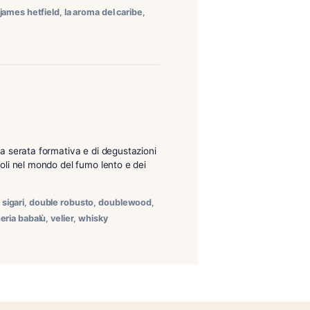
lla nostra tabaccheria ne potrete trovare una nutrita
ocky Patel, E.P. Carrillo, Partagas, Alec Bradley, La Aroma
arrillo
,
fuente fuente
,
james hetfield
,
la aroma del caribe
,
mo
,
serie v
hisky d’eccellenza Una serata formativa e di degustazioni
 aziende più autorevoli nel mondo del fumo lento e dei
 […]
icazione
,
degustazioni sigari
,
double robusto
,
doublewood
,