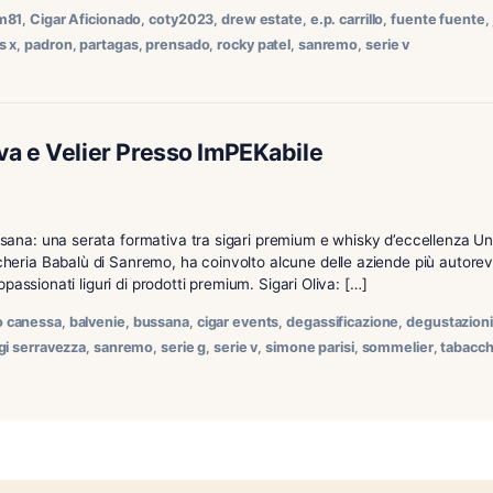
 10 sigari del 2023 per Cigar Aficionado. Possiamo dire che ne
 quelli distribuiti nel nostro paese). Fuente Fuente, Oliva, R
lia)… sigari e manifatture che consigliamo sempre […]
blackened m81
,
Cigar Aficionado
,
coty2023
,
drew estate
,
e.p. c
r
,
oliva
,
opus x
,
padron
,
partagas
,
prensado
,
rocky patel
,
sanre
nti Oliva e Velier Presso ImPEKabile
enie a Bussana: una serata formativa tra sigari premium e w
lla Tabaccheria Babalù di Sanremo, ha coinvolto alcune delle
to per gli appassionati liguri di prodotti premium. Sigari Oliva:
 oak
,
angelo canessa
,
balvenie
,
bussana
,
cigar events
,
degassif