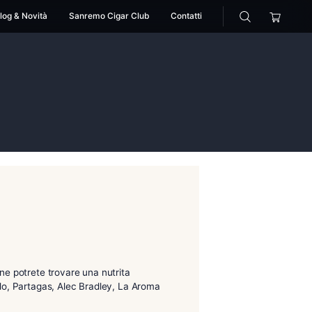
cessori
Pipe
Blog & Novità
Sanremo Cigar Club
>
melanio
a Sanremo