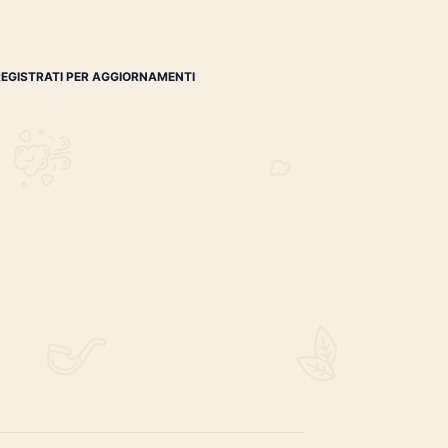
si
,
sommelier
,
tabaccheria babalù
,
velier
,
whisky
REGISTRATI PER AGGIORNAMENTI
 (IM)