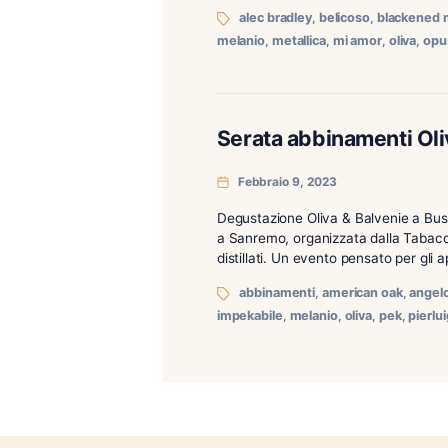
Svelata la lista dei primi
rappresentanza (almeno per
de Cuba (del Caribe in Ita
alec bradley
,
belicoso
,
melanio
,
metallica
,
mi amo
Serata abbiname
Febbraio 9, 2023
Degustazione Oliva & Balv
a Sanremo, organizzata da
distillati. Un evento pensa
abbinamenti
,
american