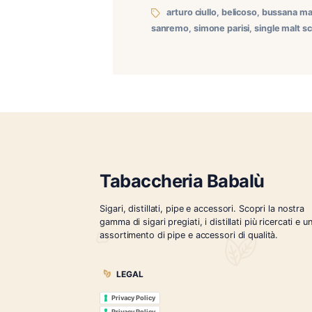
Apericena vista mare a Bu
organizzato un apericena 
abbinamenti di qualità. O
arturo ciullo
,
belicoso
,
sanremo
,
simone parisi
,
si
Tabaccheria Babalù
Sigari, distillati, pipe e accessori. Scopr