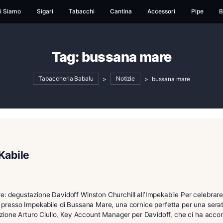
ome
Chi Siamo
Sigari
Tabacchi
Cantina
Ac
Tag:
bussana m
Tabaccheria Babalu
>
Notizie
>
b
ll’ ImPEKabile