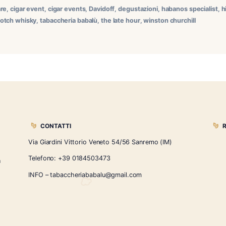
ssana Mare: degustazione Davidoff Winston Churchill all’Impe
vista mare presso Impekabile di Bussana Mare, una cornice pe
spite d’eccezione Arturo Ciullo, Key Account Manager per Dav
bussana mare
,
cigar event
,
cigar events
,
Davidoff
,
degustazioni
ngle malt scotch whisky
,
tabaccheria babalù
,
the late hour
,
wins
CONTATTI
Via Giardini Vittorio Veneto 54/56 Sanremo
i la nostra