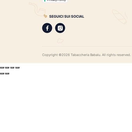
gamma di sigari pregiati, i distillati più r
assortimento di pipe e accessori di qual
LEGAL
Privacy Policy
Privacy Policy
SEGUICI SUI SOCIAL
Copyright ©2026 Tabaccheria Babalu. All righ