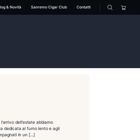
cessori
Pipe
Blog & Novità
Sanremo Cigar Club
are
ussana mare