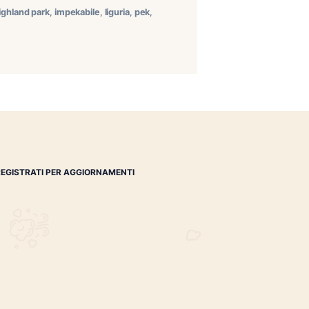
kabile Per celebrare l’arrivo dell’estate abbiamo
rfetta per una serata dedicata al fumo lento e agli
idoff, che ci ha accompagnati in un […]
,
habanos specialist
,
highland park
,
impekabile
,
liguria
,
pek
,
ton churchill
REGISTRATI PER AGGIORNAMENTI
 (IM)