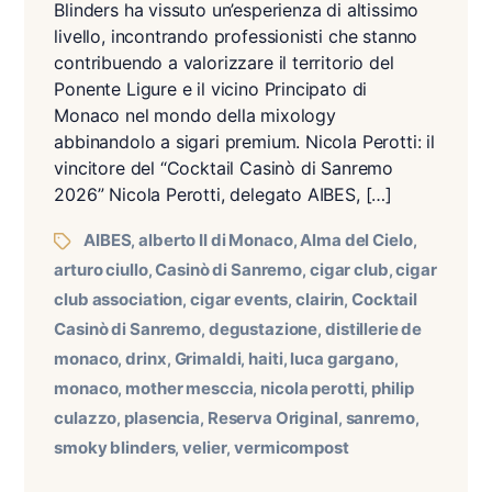
Blinders ha vissuto un’esperienza di altissimo
livello, incontrando professionisti che stanno
contribuendo a valorizzare il territorio del
Ponente Ligure e il vicino Principato di
Monaco nel mondo della mixology
abbinandolo a sigari premium. Nicola Perotti: il
vincitore del “Cocktail Casinò di Sanremo
2026” Nicola Perotti, delegato AIBES, […]
AIBES
alberto II di Monaco
Alma del Cielo
,
,
,
arturo ciullo
Casinò di Sanremo
cigar club
cigar
,
,
,
club association
cigar events
clairin
Cocktail
,
,
,
Casinò di Sanremo
degustazione
distillerie de
,
,
monaco
drinx
Grimaldi
haiti
luca gargano
,
,
,
,
,
monaco
mother mesccia
nicola perotti
philip
,
,
,
culazzo
plasencia
Reserva Original
sanremo
,
,
,
,
smoky blinders
velier
vermicompost
,
,