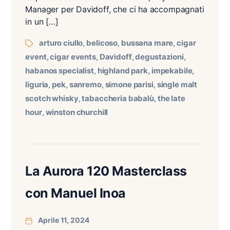
Manager per Davidoff, che ci ha accompagnati
in un […]
arturo ciullo
belicoso
bussana mare
cigar
,
,
,
event
cigar events
Davidoff
degustazioni
,
,
,
,
habanos specialist
highland park
impekabile
,
,
,
liguria
pek
sanremo
simone parisi
single malt
,
,
,
,
scotch whisky
tabaccheria babalù
the late
,
,
hour
winston churchill
,
La Aurora 120 Masterclass
con Manuel Inoa
Aprile 11, 2024