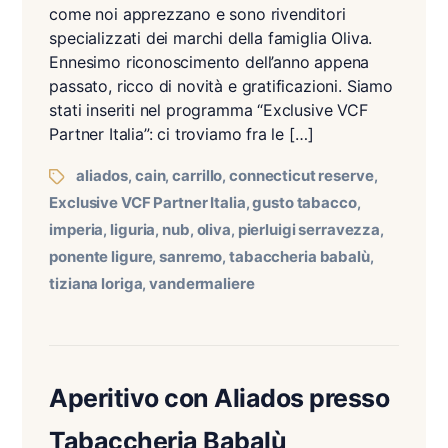
come noi apprezzano e sono rivenditori
specializzati dei marchi della famiglia Oliva.
Ennesimo riconoscimento dell’anno appena
passato, ricco di novità e gratificazioni. Siamo
stati inseriti nel programma “Exclusive VCF
Partner Italia”: ci troviamo fra le […]
aliados
cain
carrillo
connecticut reserve
,
,
,
,
Exclusive VCF Partner Italia
gusto tabacco
,
,
imperia
liguria
nub
oliva
pierluigi serravezza
,
,
,
,
,
ponente ligure
sanremo
tabaccheria babalù
,
,
,
tiziana loriga
vandermaliere
,
Aperitivo con Aliados presso
Tabaccheria Babalù