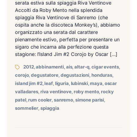
serata estiva sulla spiaggia Riva Ventinove
Accolti da Roby Mento nella splendida
spiaggia Riva Ventinove di Sanremo (che
ospita anche la discoteca Monkey’s), abbiamo
organizzato una serata dal carattere
pienamente estivo, perfetta per presentare un
sigaro che incarna alla perfezione questa
stagione: l’Island Jim #2 Corojo by Oscar […]
2012
abbinamenti
ais
altar-q
cigar events
,
,
,
,
,
corojo
degustatore
degustazioni
honduras
,
,
,
,
island jim #2
leaf
liguria
lubinski
maya
oscar
,
,
,
,
,
valladares
riva ventinove
roby mento
rocky
,
,
,
patel
rum cooler
sanremo
simone parisi
,
,
,
,
sommelier
spiaggia
,