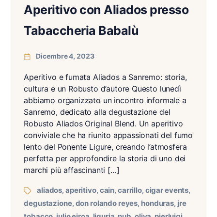
Aperitivo con Aliados presso
Tabaccheria Babalù
Dicembre 4, 2023
Aperitivo e fumata Aliados a Sanremo: storia,
cultura e un Robusto d’autore Questo lunedì
abbiamo organizzato un incontro informale a
Sanremo, dedicato alla degustazione del
Robusto Aliados Original Blend. Un aperitivo
conviviale che ha riunito appassionati del fumo
lento del Ponente Ligure, creando l’atmosfera
perfetta per approfondire la storia di uno dei
marchi più affascinanti […]
aliados
aperitivo
cain
carrillo
cigar events
,
,
,
,
,
degustazione
don rolando reyes
honduras
jre
,
,
,
tobacco
julio eiroa
liguria
nub
oliva
pierluigi
,
,
,
,
,