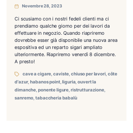
Novembre 28, 2023
Ci scusiamo con i nostri fedeli clienti ma ci
prendiamo qualche giorno per dei lavori da
effettuare in negozio. Quando riapriremo
dovrebbe esser già disponibile una nuova area
espositiva ed un reparto sigari ampliato
ulteriormente. Riapriremo venerdì 8 dicembre.
A presto!
cave a cigare
caviste
chiuso per lavori
côte
,
,
,
d'azur
habanos point
liguria
ouvert la
,
,
,
dimanche
ponente ligure
ristrutturazione
,
,
,
sanremo
tabaccheria babalù
,