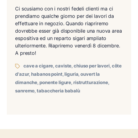
Ci scusiamo con i nostri fedeli clienti ma ci
prendiamo qualche giorno per dei lavori da
effettuare in negozio. Quando riapriremo
dovrebbe esser già disponibile una nuova area
espositiva ed un reparto sigari ampliato
ulteriormente. Riapriremo venerdì 8 dicembre.
A presto!
cave a cigare
caviste
chiuso per lavori
côte
,
,
,
d'azur
habanos point
liguria
ouvert la
,
,
,
dimanche
ponente ligure
ristrutturazione
,
,
,
sanremo
tabaccheria babalù
,