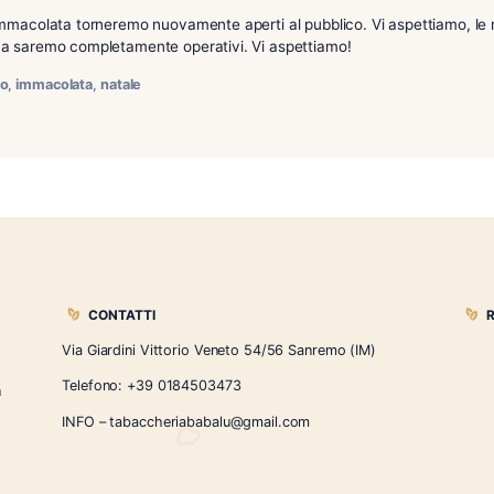
incia
nte dell’Immacolata torneremo nuovamente aperti al pubblico.
i da fare ma saremo completamente operativi. Vi aspettiamo
e
,
idee regalo
,
immacolata
,
natale