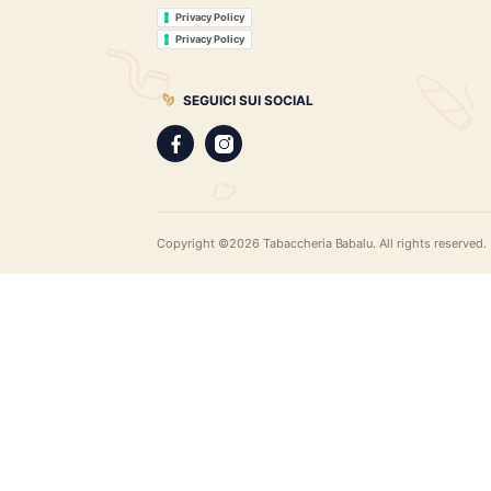
Tabaccheria Babalù
Sigari, distillati, pipe e accessori. Scopr
gamma di sigari pregiati, i distillati più r
assortimento di pipe e accessori di qual
LEGAL
Privacy Policy
Privacy Policy
SEGUICI SUI SOCIAL