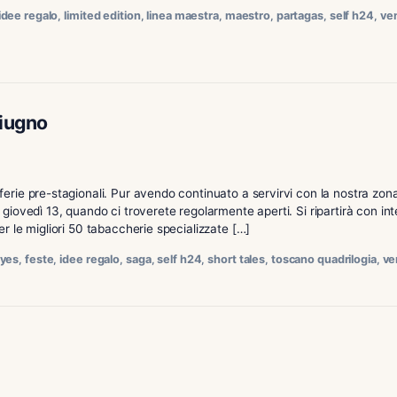
termine le meritate ferie. Pur avendo continuato a servirvi 
e da venerdì 17, quando ci troverete regolarmente aperti. Si ri
 limitata di Davidoff Chinese New Year 2025 […]
off
,
feste
,
idee regalo
,
limited edition
,
linea maestra
,
maestro
,
dì 13 giugno
termine le ferie pre-stagionali. Pur avendo continuato a serv
ivedere da giovedì 13, quando ci troverete regolarmente aperti
esclusiva per le migliori 50 tabaccherie specializzate […]
ba
,
de los reyes
,
feste
,
idee regalo
,
saga
,
self h24
,
short tales
,
t