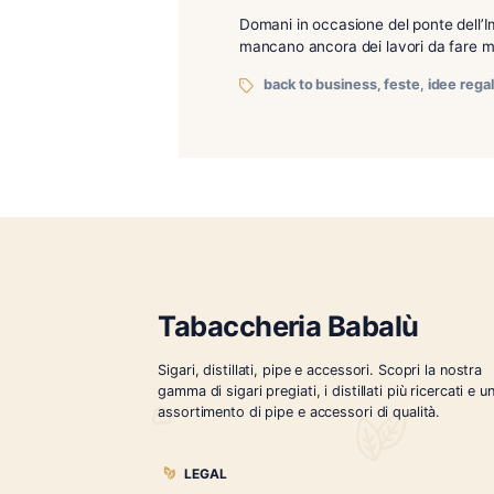
Domani si ricom
Dicembre 7, 2023
Domani in occasione del po
mancano ancora dei lavor
back to business
,
fest