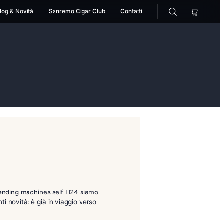
cessori
Pipe
Blog & Novità
Sanremo Cigar Club
o
idee regalo