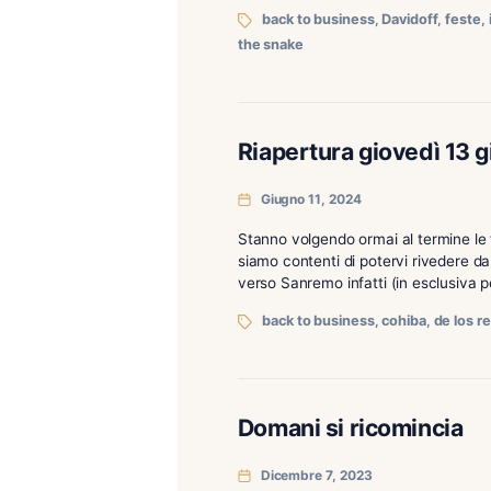
Stanno volgendo ormai al 
contenti di potervi riveder
Sanremo infatti l’edizione
back to business
,
David
the snake
Riapertura giove
Giugno 11, 2024
Stanno volgendo ormai al 
siamo contenti di potervi r
verso Sanremo infatti (in 
back to business
,
cohi