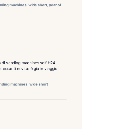
con la nostra zona di vending machines self H24 siamo
partirà con interessanti novità: è già in viaggio verso
partagas
,
self h24
,
vending machines
,
wide short
,
year of
irvi con la nostra zona di vending machines self H24
. Si ripartirà con interessanti novità: è già in viaggio
oscano quadrilogia
,
vending machines
,
wide short