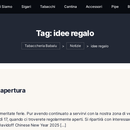
ome
Chi Siamo
Sigari
Tabacchi
Cantina
Ac
Tag:
idee regal
Tabaccheria Babalu
>
Notizie
>
aio – Riapertura