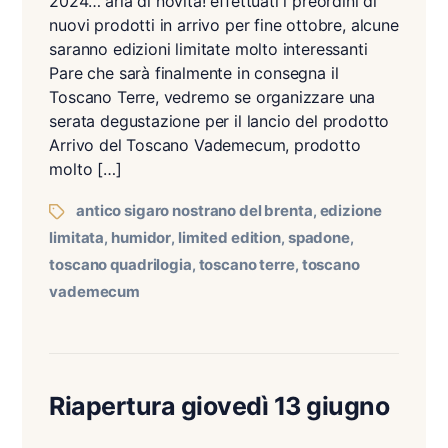
2024… aria di novità! effettuati i preordini di
nuovi prodotti in arrivo per fine ottobre, alcune
saranno edizioni limitate molto interessanti
Pare che sarà finalmente in consegna il
Toscano Terre, vedremo se organizzare una
serata degustazione per il lancio del prodotto
Arrivo del Toscano Vademecum, prodotto
molto […]
antico sigaro nostrano del brenta
edizione
,
limitata
humidor
limited edition
spadone
,
,
,
,
toscano quadrilogia
toscano terre
toscano
,
,
vademecum
Riapertura giovedì 13 giugno