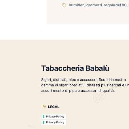
L’umidità relativa e l’umid
quantità effettiva di vapo
di vapore acqueo presente
humidor
,
igrometri
,
reg
Tabaccheria Babalù
Sigari, distillati, pipe e accessori. Scopr
gamma di sigari pregiati, i distillati più r