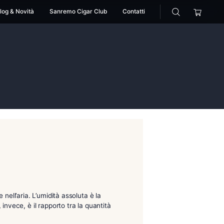
cessori
Pipe
Blog & Novità
Sanremo Cigar Club
>
igrometri