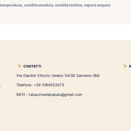
ità assoluta sono due modi diversi di misurare la quantità di v
re acqueo presente nell’aria, espressa in grammi per metro cubo
 nell’aria e la quantità massima di vapore […]
ola del 90
,
temperatura
,
umidità assoluta
,
umidità relativa
,
vap
CONTATTI
Via Giardini Vittorio Veneto 54/56 Sanremo
i la nostra
Telefono:
+39 0184503473
icercati e un