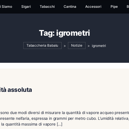
ome
Chi Siamo
Sigari
Tabacchi
Cantina
Ac
Tag:
igrometri
Tabaccheria Babalu
>
Notizie
 e umidità assoluta