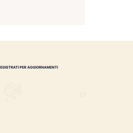
apore acqueo presente nell’aria. L’umidità assoluta è la
. L’umidità relativa, invece, è il rapporto tra la quantità
ore acqueo
REGISTRATI PER AGGIORNAMENTI
 (IM)