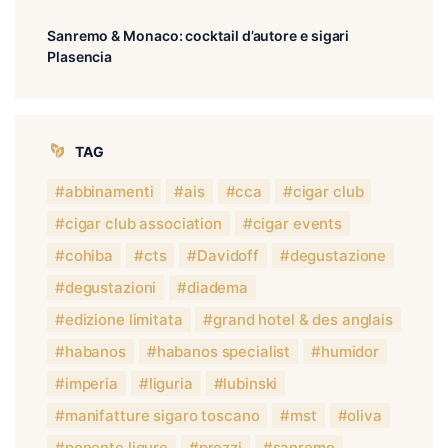
Sanremo & Monaco: cocktail d’autore e sigari
Plasencia
TAG
abbinamenti
ais
cca
cigar club
cigar club association
cigar events
cohiba
cts
Davidoff
degustazione
degustazioni
diadema
edizione limitata
grand hotel & des anglais
habanos
habanos specialist
humidor
imperia
liguria
lubinski
manifatture sigaro toscano
mst
oliva
ponente ligure
prezzi
sanremo