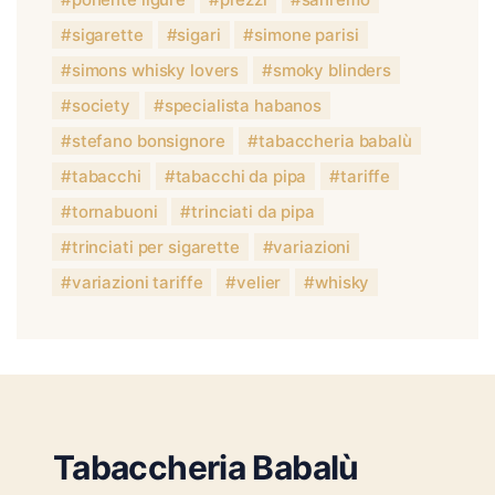
sigarette
sigari
simone parisi
simons whisky lovers
smoky blinders
society
specialista habanos
stefano bonsignore
tabaccheria babalù
tabacchi
tabacchi da pipa
tariffe
tornabuoni
trinciati da pipa
trinciati per sigarette
variazioni
variazioni tariffe
velier
whisky
Tabaccheria Babalù