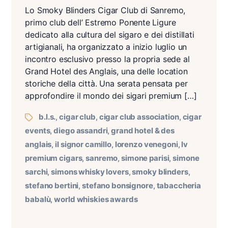
Lo Smoky Blinders Cigar Club di Sanremo,
primo club dell’ Estremo Ponente Ligure
dedicato alla cultura del sigaro e dei distillati
artigianali, ha organizzato a inizio luglio un
incontro esclusivo presso la propria sede al
Grand Hotel des Anglais, una delle location
storiche della città. Una serata pensata per
approfondire il mondo dei sigari premium […]
b.l.s.
cigar club
cigar club association
cigar
,
,
,
events
diego assandri
grand hotel & des
,
,
anglais
il signor camillo
lorenzo venegoni
lv
,
,
,
premium cigars
sanremo
simone parisi
simone
,
,
,
sarchi
simons whisky lovers
smoky blinders
,
,
,
stefano bertini
stefano bonsignore
tabaccheria
,
,
babalù
world whiskies awards
,