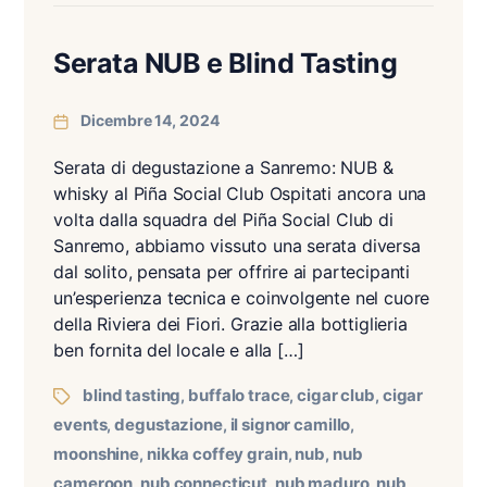
Serata NUB e Blind Tasting
Dicembre 14, 2024
Serata di degustazione a Sanremo: NUB &
whisky al Piña Social Club Ospitati ancora una
volta dalla squadra del Piña Social Club di
Sanremo, abbiamo vissuto una serata diversa
dal solito, pensata per offrire ai partecipanti
un’esperienza tecnica e coinvolgente nel cuore
della Riviera dei Fiori. Grazie alla bottiglieria
ben fornita del locale e alla […]
blind tasting
buffalo trace
cigar club
cigar
,
,
,
events
degustazione
il signor camillo
,
,
,
moonshine
nikka coffey grain
nub
nub
,
,
,
cameroon
nub connecticut
nub maduro
nub
,
,
,