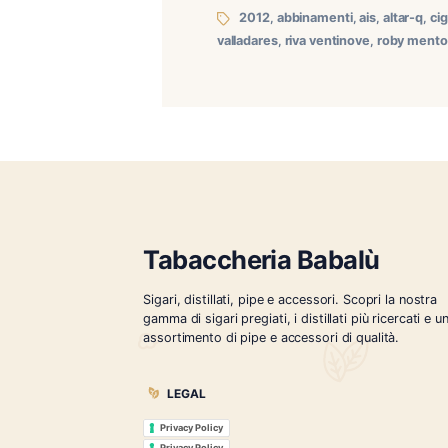
Degustazione Island Jim #
Ventinove di Sanremo (che
presentare un sigaro che i
2012
,
abbinamenti
,
ais
valladares
,
riva ventinove
,
Tabaccheria Babalù
Sigari, distillati, pipe e accessori. Scopr