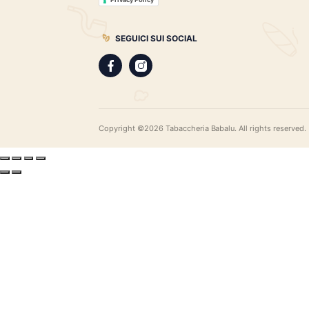
gamma di sigari pregiati, i distillati più r
assortimento di pipe e accessori di qual
LEGAL
Privacy Policy
Privacy Policy
SEGUICI SUI SOCIAL
Copyright ©2026 Tabaccheria Babalu. All righ