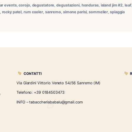
2 Corojo a Sanremo: serata estiva sulla spiaggia Riva Ventin
 ospita anche la discoteca Monkey’s), abbiamo organizzato u
ncarna alla perfezione questa stagione: l’Island Jim #2 Coro
,
altar-q
,
cigar events
,
corojo
,
degustatore
,
degustazioni
,
hondu
roby mento
,
rocky patel
,
rum cooler
,
sanremo
,
simone parisi
,
s
CONTATTI
Via Giardini Vittorio Veneto 54/56 Sanremo
i la nostra