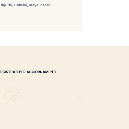
ove Accolti da Roby Mento nella splendida spiaggia Riva
na serata dal carattere pienamente estivo, perfetta per
jo by Oscar […]
ras
,
island jim #2
,
leaf
,
liguria
,
lubinski
,
maya
,
oscar
ommelier
,
spiaggia
REGISTRATI PER AGGIORNAMENTI
 (IM)