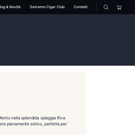
cessori
Pipe
Blog & Novità
Sanremo Cigar Club
#2
island jim #2