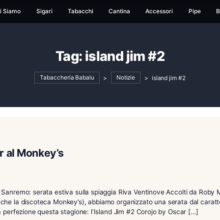
ome
Chi Siamo
Sigari
Tabacchi
Cantina
Ac
Tag:
island jim 
Tabaccheria Babalu
>
Notizie
>
m Cooler al Monkey’s