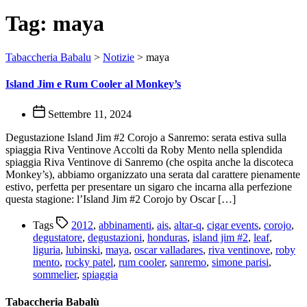
Tag:
maya
Tabaccheria Babalu
>
Notizie
>
maya
Island Jim e Rum Cooler al Monkey’s
Settembre 11, 2024
Degustazione Island Jim #2 Corojo a Sanremo: serata estiva sulla
spiaggia Riva Ventinove Accolti da Roby Mento nella splendida
spiaggia Riva Ventinove di Sanremo (che ospita anche la discoteca
Monkey’s), abbiamo organizzato una serata dal carattere pienamente
estivo, perfetta per presentare un sigaro che incarna alla perfezione
questa stagione: l’Island Jim #2 Corojo by Oscar […]
Tags
2012
,
abbinamenti
,
ais
,
altar-q
,
cigar events
,
corojo
,
degustatore
,
degustazioni
,
honduras
,
island jim #2
,
leaf
,
liguria
,
lubinski
,
maya
,
oscar valladares
,
riva ventinove
,
roby
mento
,
rocky patel
,
rum cooler
,
sanremo
,
simone parisi
,
sommelier
,
spiaggia
Tabaccheria Babalù