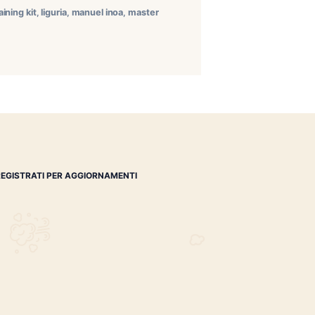
ta speciale per il nostro gruppo di degustazione: abbiamo
der della più antica tabacalera della Repubblica
ullo, si è svolto in […]
ra 120
,
la aurora 120 training kit
,
liguria
,
manuel inoa
,
master
REGISTRATI PER AGGIORNAMENTI
 (IM)