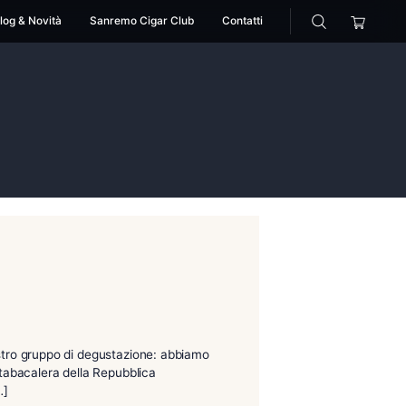
cessori
Pipe
Blog & Novità
Sanremo Cigar Club
ning kit
ra 120 training kit