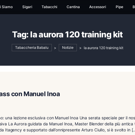
ome
Chi Siamo
Sigari
Tabacchi
Cantina
Ac
Tag:
la aurora 120 trai
Tabaccheria Babalu
>
Notizie
>
la auro
asterclass con Manuel Inoa