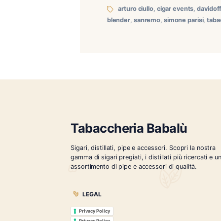
Masterclass La Aurora 120
partecipato a una Masterc
Dominicana. L’incontro, or
arturo ciullo
,
cigar even
blender
,
sanremo
,
simone 
Tabaccheria Babalù
Sigari, distillati, pipe e accessori. Scopr