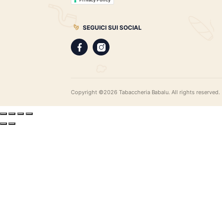
gamma di sigari pregiati, i distillati più r
assortimento di pipe e accessori di qual
LEGAL
Privacy Policy
Privacy Policy
SEGUICI SUI SOCIAL
Copyright ©2026 Tabaccheria Babalu. All righ