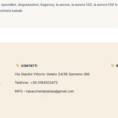
 a Sanremo: una lezione esclusiva con Manuel Inoa Una sera
lass esclusiva La Aurora guidata da Manuel Inoa, Master Blen
ganizzato da Itagency e supportato dall’onnipresente Arturo Ci
ts
,
davidoff specialist
,
degustazioni
,
itagency
,
la aurora
,
la auro
parisi
,
tabaccheria babalù
CONTATTI
Via Giardini Vittorio Veneto 54/56 Sanremo
i la nostra