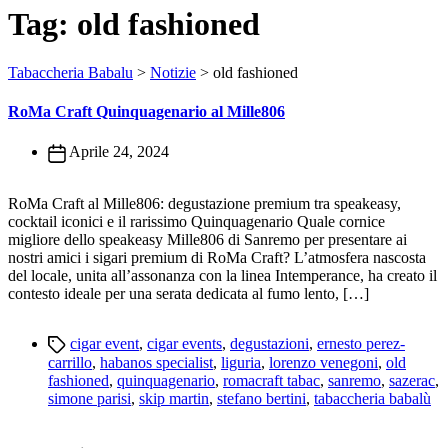
Tag:
old fashioned
Tabaccheria Babalu
>
Notizie
>
old fashioned
RoMa Craft Quinquagenario al Mille806
Aprile 24, 2024
RoMa Craft al Mille806: degustazione premium tra speakeasy,
cocktail iconici e il rarissimo Quinquagenario Quale cornice
migliore dello speakeasy Mille806 di Sanremo per presentare ai
nostri amici i sigari premium di RoMa Craft? L’atmosfera nascosta
del locale, unita all’assonanza con la linea Intemperance, ha creato il
contesto ideale per una serata dedicata al fumo lento, […]
Tags
cigar event
,
cigar events
,
degustazioni
,
ernesto perez-
carrillo
,
habanos specialist
,
liguria
,
lorenzo venegoni
,
old
fashioned
,
quinquagenario
,
romacraft tabac
,
sanremo
,
sazerac
,
simone parisi
,
skip martin
,
stefano bertini
,
tabaccheria babalù