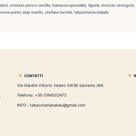
gustazione premium tra speakeasy, cocktail iconici e il rari
remo per presentare ai nostri amici i sigari premium di RoMa 
 Intemperance, ha creato il contesto ideale per una serata de
ts
,
degustazioni
,
ernesto perez-carrillo
,
habanos specialist
,
ligu
,
sazerac
,
simone parisi
,
skip martin
,
stefano bertini
,
tabaccheri
CONTATTI
Via Giardini Vittorio Veneto 54/56 Sanremo
i la nostra