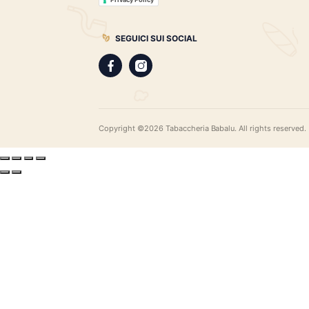
gamma di sigari pregiati, i distillati più r
assortimento di pipe e accessori di qual
LEGAL
Privacy Policy
Privacy Policy
SEGUICI SUI SOCIAL
Copyright ©2026 Tabaccheria Babalu. All righ