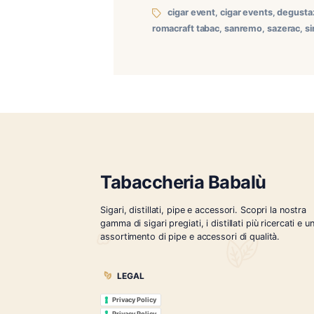
RoMa Craft al Mille806: de
speakeasy Mille806 di San
all’assonanza con la linea
cigar event
,
cigar even
romacraft tabac
,
sanremo
Tabaccheria Babalù
Sigari, distillati, pipe e accessori. Scopr