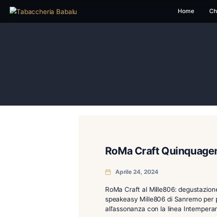
H
RoMa Craft Quin
Aprile 24, 2024