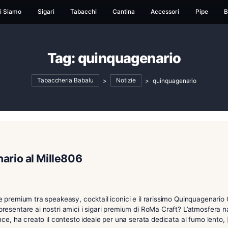
ome
Chi Siamo
Sigari
Tabacchi
Cantina
Ac
Tag:
quinquagena
Tabaccheria Babalu
>
Notizie
>
qu
quagenario al Mille806