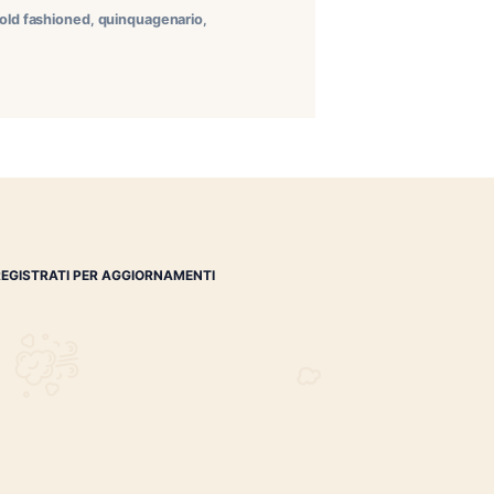
ssimo Quinquagenario Quale cornice migliore dello
Craft? L’atmosfera nascosta del locale, unita
dicata al fumo lento, […]
ria
,
lorenzo venegoni
,
old fashioned
,
quinquagenario
,
a babalù
REGISTRATI PER AGGIORNAMENTI
 (IM)