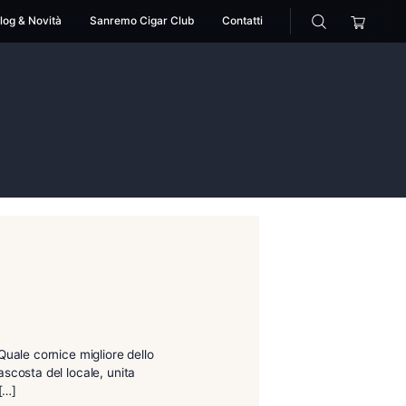
cessori
Pipe
Blog & Novità
Sanremo Cigar Club
rio
inquagenario